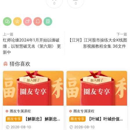
0
0
上一篇
下一篇
红师论缠2024年1月开始以缠破
【江河】江河股市操练大全K线图
缠，以智慧破无名《第六期》 更
形视频教程全集 36文件
新中
猜你喜欢
圈友专属课程
圈友专属课程
【解新忠】 解新忠2
【叶城】叶城价值投
圈友专享
圈友专享
015职业盘手的基础交易系统
资训练营：D级研究员的交易
2026-08-10
2026-08-10