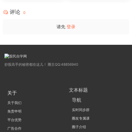
评论
0
请先
登录
炒股高手的秘密都在这儿！ 圈主QQ:48856940
文本标题
关于
导航
关于我们
实时同步群
免责申明
圈友专属课
平台优势
圈子介绍
广告合作