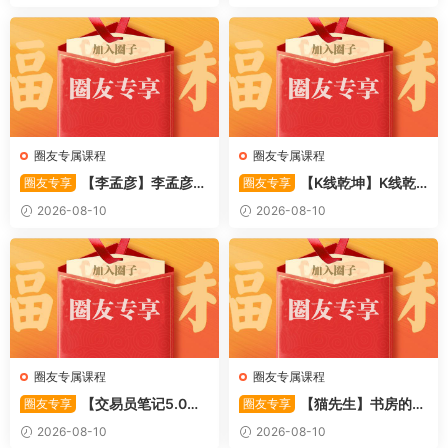
8视频
系统课 10视频
圈友专属课程
圈友专属课程
【李孟彦】李孟彦集
【K线乾坤】K线乾
圈友专享
圈友专享
合竞价全攻略 股市行者孙 —
坤–提前发现强势板块 1PDF文
2026-08-10
2026-08-10
竞价 2PDF文件
件
圈友专属课程
圈友专属课程
【交易员笔记5.0】
【猫先生】书房的猫
圈友专享
圈友专享
高级交易员核心知识笔记 交易
先生–如何做好超短线+复盘
2026-08-10
2026-08-10
员监管手册 共87页 1PDF文件
(实战技巧买点 战法 7PDF文件