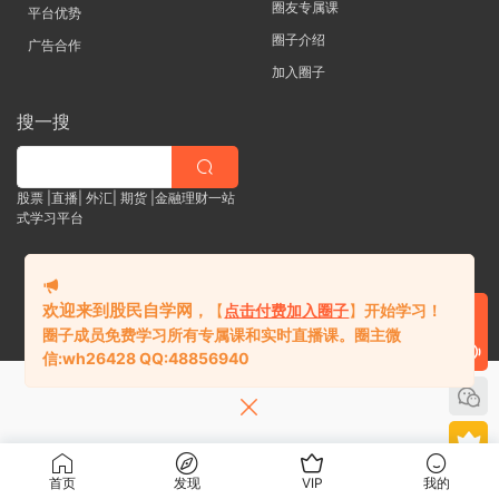
圈友专属课
平台优势
圈子介绍
广告合作
加入圈子
搜一搜
股票 |直播| 外汇| 期货 |金融理财一站
式学习平台
纯知识学习与资源共享，不荐股、不承诺收益，投资风险自负。
欢迎来到股民自学网
，
【
点击付费加入圈子
】
开始学习！
QQ:48856940
圈子成员免费学习所有专属课和实时直播课。
圈主微
信:
wh26428 QQ:48856940
首页
发现
VIP
我的