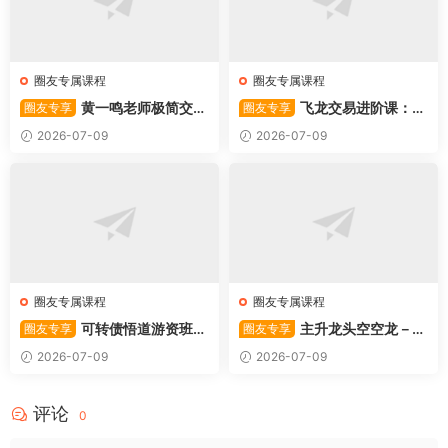
圈友专属课程
圈友专属课程
黄一鸣老师极简交易
飞龙交易进阶课：共
圈友专享
圈友专享
系统
振战法
2026-07-09
2026-07-09
圈友专属课程
圈友专属课程
可转债悟道游资班出
主升龙头空空龙－竞
圈友专享
圈友专享
奇系列悟道系列守正系列课程-
价抢筹盘口的量化公式与十几
2026-07-09
2026-07-09
卓妍
年的体系干货，全篇2026061
4
评论
0