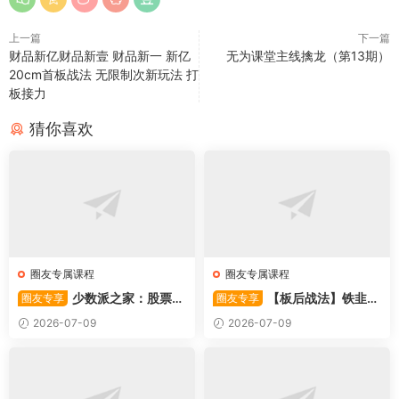
上一篇
下一篇
财品新亿财品新壹 财品新一 新亿
无为课堂主线擒龙（第13期）
20cm首板战法 无限制次新玩法 打
板接力
猜你喜欢
圈友专属课程
圈友专属课程
少数派之家：股票操
【板后战法】铁韭菜
圈友专享
圈友专享
作系统—从入门到精通
板后强势战法
2026-07-09
2026-07-09