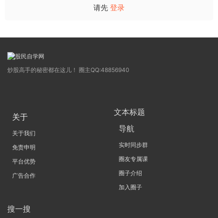
请先
登录
炒股高手的秘密都在这儿！ 圈主QQ:48856940
文本标题
关于
导航
关于我们
实时同步群
免责申明
圈友专属课
平台优势
圈子介绍
广告合作
加入圈子
搜一搜