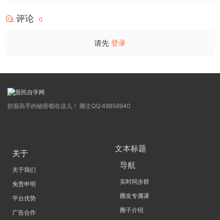
4
评论
0
请先
登录
炒股高手的秘密都在这儿！ 圈主QQ:48856940
文本标题
关于
导航
关于我们
实时同步群
免责申明
圈友专属课
平台优势
圈子介绍
广告合作