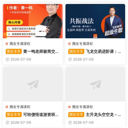
圈友专属课程
圈友专属课程
黄一鸣老师极简交易
飞龙交易进阶课：共
圈友专享
圈友专享
系统
振战法
2026-07-09
2026-07-09
圈友专属课程
圈友专属课程
可转债悟道游资班出
主升龙头空空龙－竞
圈友专享
圈友专享
奇系列悟道系列守正系列课程-
价抢筹盘口的量化公式与十几
2026-07-09
2026-07-09
卓妍
年的体系干货，全篇2026061