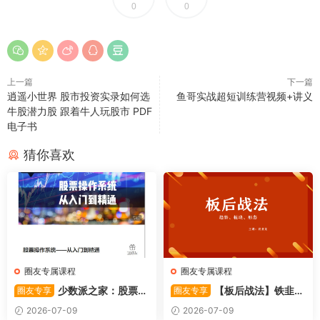
0
0
上一篇
下一篇
逍遥小世界 股市投资实录如何选
鱼哥实战超短训练营视频+讲义
牛股潜力股 跟着牛人玩股市 PDF
电子书
猜你喜欢
圈友专属课程
圈友专属课程
少数派之家：股票操
【板后战法】铁韭菜
圈友专享
圈友专享
作系统—从入门到精通
板后强势战法
2026-07-09
2026-07-09