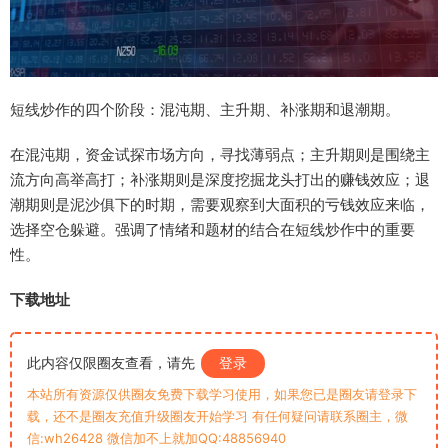
短线炒作的四个阶段：混沌期、主升期、补涨期和退潮期。
在混沌期，资金试探市场方向，寻找薄弱点；主升期则是围绕主
流方向高举高打；补涨期则是深度挖掘龙头打出的赚钱效应；退
潮期则是泥沙俱下的时期，需要观察到大面积的亏钱效应来临，
选择空仓躲避。强调了情绪和题材的结合在短线炒作中的重要
性。
下载地址
此内容仅限圈友查看，请先
登录
本站所有资源仅供圈友免费下载学习使用，如果您已是圈友请登录下
载，还不是圈友充值升级圈友开始学习 有任何疑问请联系圈主，微
信:wh26428 微信加不上就加QQ:48856940