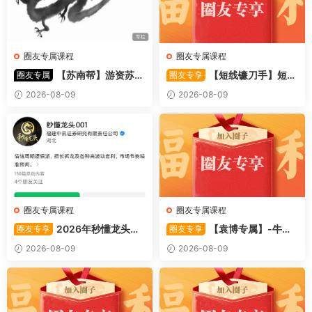
圈友专属课程
圈友专属课程
【苏南帮】游资苏南
【短线镰刀手】短线
圈友专属
圈友专享
帮资金情绪模式-强势股 视频
镰刀手《强者恒强战法模型》
2026-08-09
2026-08-09
44文件
合集文章+指标
圈友专属课程
圈友专属课程
2026年秒懂龙头股
【袁博专属】-牛散
圈友专享
圈友专享
001训练营内部课件资料
特训营专栏 （牛散专属 加息-
2026-08-09
2026-08-09
机遇-财富）共4视频