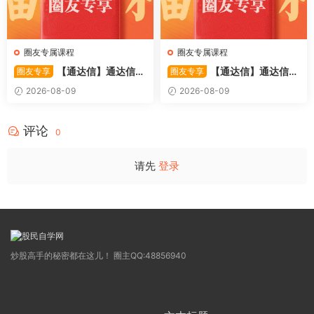
圈友专属课程
圈友专属课程
【通达信】通达信
【通达信】通达信
圈友专享
圈友专享
〖利多阳〗副图/选股 全均线
〖踏浪而行〗副图指标 用筹码
2026-08-09
2026-08-09
多头排列与超强阳线选股策略
和MACD捕捉市场的节奏 源码
源码
评论
0
请先
登录
炒股高手的秘密都在这儿！ 圈主QQ:48856940