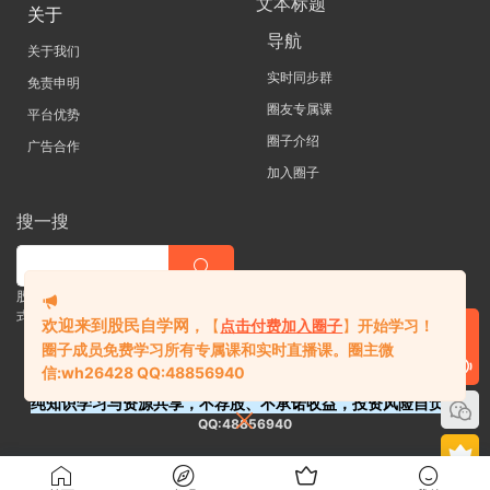
文本标题
关于
导航
关于我们
实时同步群
免责申明
圈友专属课
平台优势
圈子介绍
广告合作
加入圈子
搜一搜
股票 |直播| 外汇| 期货 |金融理财一站
式学习平台
欢迎来到股民自学网
，
【
点击付费加入圈子
】
开始学习！
圈子成员免费学习所有专属课和实时直播课。
圈主微
信:
wh26428 QQ:48856940
纯知识学习与资源共享，不荐股、不承诺收益，投资风险自负。
QQ:48856940