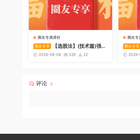
圈友专属课程
圈友专
【选股法】(技术篇)强势
圈友专享
圈友专享
个股选股法操作理念、策略与工
致主力
2026-08-08
326
22
2026-
具（上下）视频课程 共2个视频
破，站
评论
0