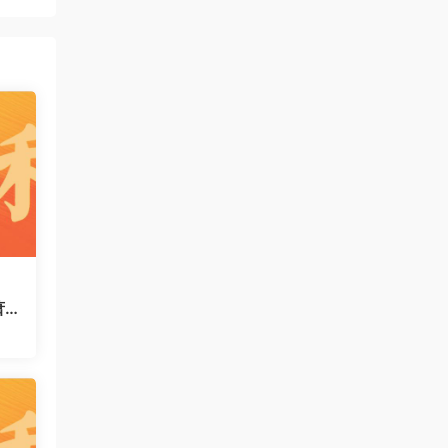
萧
运
码