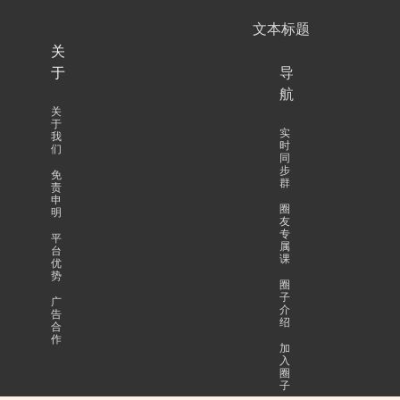
文本标题
关
于
导
航
关
于
实
我
时
们
同
步
免
群
责
申
圈
明
友
专
平
属
台
课
优
势
圈
子
广
介
告
绍
合
作
加
入
圈
子