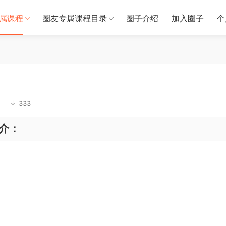
属课程
圈友专属课程目录
圈子介绍
加入圈子
个
333
介：