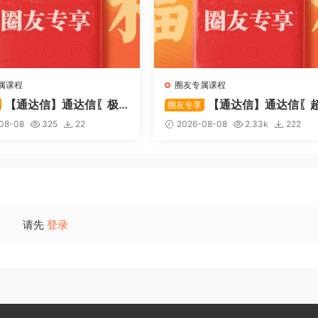
属课程
圈友专属课程
【通达信】通达信〖极
【通达信】通达信〖
圈友专享
〗主副图/选股 放量不算突
强MACD〗副图指标 斐波那契
08-08
325
22
2026-08-08
2.33k
222
上压力才算！源码
+三重共振，捕捉买卖点，绝
惊
请先
登录