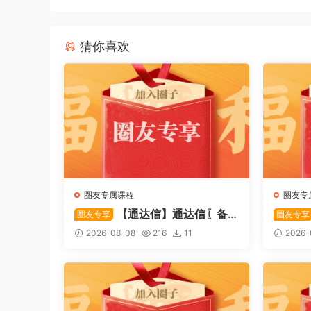
猜你喜欢
圈友专属课程
圈友专
【通达信】通达信〖备
圈友专享
圈友专享
战龙妖〗副图/选股 精准捕捉龙头
心突破
2026-08-08
216
11
2026-
启动进场信号 源码
特定形
码