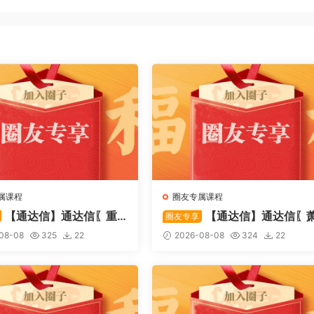
属课程
圈友专属课程
【通达信】通达信〖重
【通达信】通达信〖
圈友专享
〗主副图/选股 捕捉股价在
啸双通道〗主图指标 研判股价
08-08
325
22
2026-08-08
324
22
态下的反转与启动信号 源
行通道、捕捉短线买卖时机 源