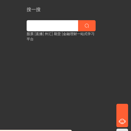
搜一搜
股票 |直播| 外汇| 期货 |金融理财一站式学习
平台