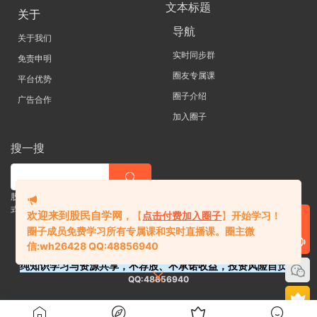
文本标题
关于
导航
关于我们
实时同步群
免责申明
圈友专属课
平台优势
圈子介绍
广告合作
加入圈子
搜一搜
股票 |直播| 外汇| 期货 |金融理财一站
式学习平台
欢迎来到股民自学网
，
【
点击付费加入圈子
】
开始学习！
圈子成员免费学习所有专属课和实时直播课。
圈主微
信:
wh26428 QQ:48856940
纯知识学习与资源共享，不荐股、不承诺收益，投资风险自负。
QQ:48856940