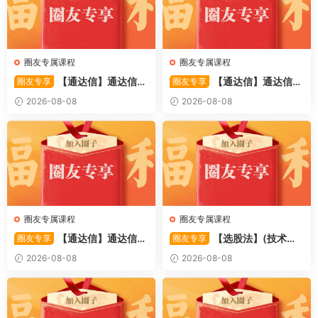
圈友专属课程
圈友专属课程
【通达信】通达信
【通达信】通达信
圈友专享
圈友专享
〖备战龙妖〗副图/选股 精准
〖重心突破〗主副图/选股 捕
2026-08-08
2026-08-08
捕捉龙头启动进场信号 源码
捉股价在特定形态下的反转与
启动信号 源码
圈友专属课程
圈友专属课程
【通达信】通达信
【选股法】(技术篇)
圈友专享
圈友专享
〖萧啸双通道〗主图指标 研判
强势个股选股法操作理念、策
2026-08-08
2026-08-08
股价运行通道、捕捉短线买卖
略与工具（上下）视频课程 共
时机 源码
2个视频