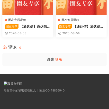
圈友专属课程
圈友专属课程
【通达信】通达信
【通达信】通达信
圈友专享
圈友专享
〖极致主力〗主副图/选股 放
〖超强MACD〗副图指标 斐波
2026-08-08
2026-08-08
量不算突破，站上压力才算！
那契+三重共振，捕捉买卖
源码
点，绝对很惊
评论
0
请先
登录
炒股高手的秘密都在这儿！ 圈主QQ:48856940