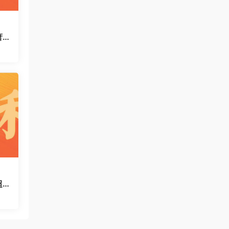
萧
运
码
超
对很