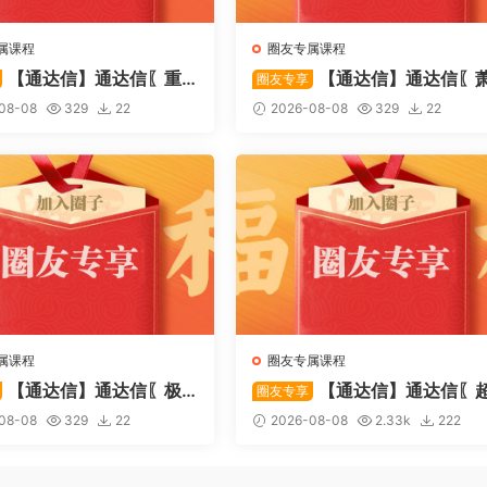
属课程
圈友专属课程
【通达信】通达信〖重
【通达信】通达信〖
圈友专享
〗主副图/选股 捕捉股价在
啸双通道〗主图指标 研判股价
08-08
329
22
2026-08-08
329
22
态下的反转与启动信号 源
行通道、捕捉短线买卖时机 源
属课程
圈友专属课程
【通达信】通达信〖极
【通达信】通达信〖
圈友专享
〗主副图/选股 放量不算突
强MACD〗副图指标 斐波那契
08-08
329
22
2026-08-08
2.33k
222
上压力才算！源码
+三重共振，捕捉买卖点，绝
惊