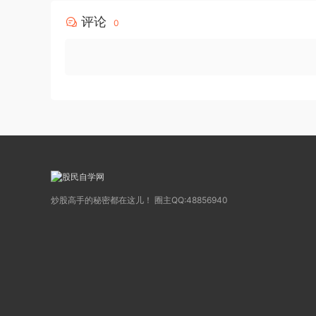
评论
0
炒股高手的秘密都在这儿！ 圈主QQ:48856940