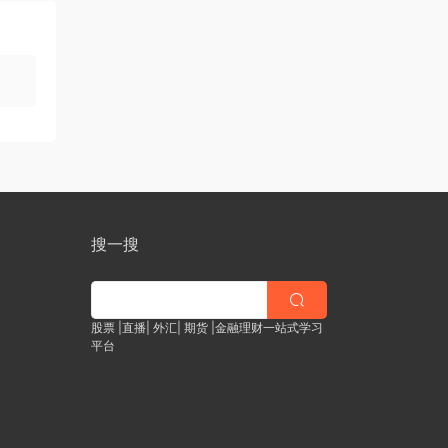
搜一搜
股票 |直播| 外汇| 期货 |金融理财一站式学习
平台