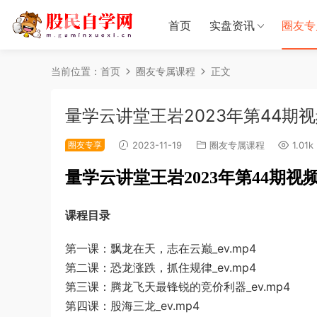
首页
实盘资讯
圈友专
当前位置：
首页
圈友专属课程
正文
量学云讲堂王岩2023年第44期
圈友专享
2023-11-19
圈友专属课程
1.01k
量学云讲堂王岩
2023年第44期
课程目录
第一课：飘龙在天，志在云巅_ev.mp4
第二课：恐龙涨跌，抓住规律_ev.mp4
第三课：腾龙飞天最锋锐的竞价利器_ev.mp4
第四课：股海三龙_ev.mp4