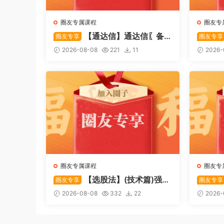
圈友专属课程
圈友专
【通达信】通达信〖备
圈友专享
圈友专享
战龙妖〗副图/选股 精准捕捉龙头
心突破
2026-08-08
221
11
2026-
启动进场信号 源码
特定形
码
圈友专属课程
圈友专
【选股法】(技术篇)强势
圈友专享
圈友专享
个股选股法操作理念、策略与工
致主力
2026-08-08
332
22
2026-
具（上下）视频课程 共2个视频
破，站