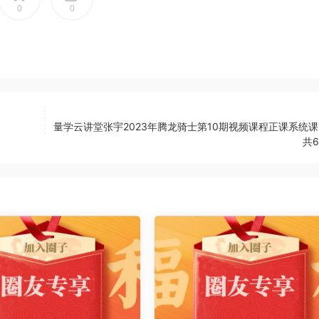
0
0
量学云讲堂张宇2023年腾龙骑士第10期视频课程正课系统课
共