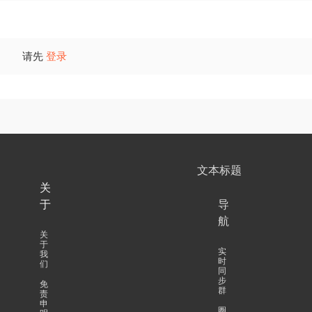
请先
登录
文本标题
关
于
导
航
关
于
实
我
时
们
同
步
免
群
责
申
圈