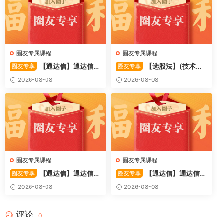
圈友专属课程
圈友专属课程
【通达信】通达信
【选股法】(技术篇)
圈友专享
圈友专享
〖萧啸双通道〗主图指标 研判
强势个股选股法操作理念、策
2026-08-08
2026-08-08
股价运行通道、捕捉短线买卖
略与工具（上下）视频课程 共
时机 源码
2个视频
圈友专属课程
圈友专属课程
【通达信】通达信
【通达信】通达信
圈友专享
圈友专享
〖极致主力〗主副图/选股 放
〖超强MACD〗副图指标 斐波
2026-08-08
2026-08-08
量不算突破，站上压力才算！
那契+三重共振，捕捉买卖
源码
点，绝对很惊
评论
0