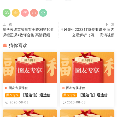
上一篇
下一篇
量学云讲堂智量客王晓利第10期
月风先生20231118专业讲座 日内
课程正课+收评合集 高清视频
交易解析（四） 高清视频
猜你喜欢
圈友专属课程
圈友专属课程
【通达信】通达信
【通达信】通达信
圈友专享
圈友专享
〖备战龙妖〗副图/选股 精准
〖重心突破〗主副图/选股 捕
2026-08-08
2026-08-08
捕捉龙头启动进场信号 源码
捉股价在特定形态下的反转与
启动信号 源码