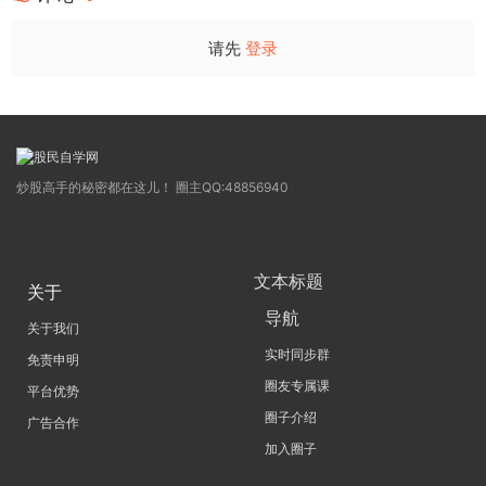
请先
登录
炒股高手的秘密都在这儿！ 圈主QQ:48856940
文本标题
关于
导航
关于我们
实时同步群
免责申明
圈友专属课
平台优势
圈子介绍
广告合作
加入圈子