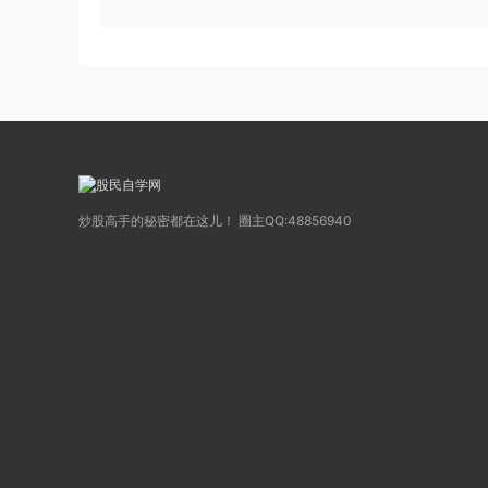
炒股高手的秘密都在这儿！ 圈主QQ:48856940