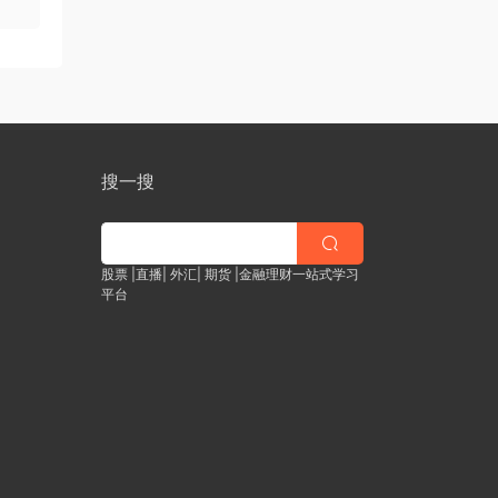
搜一搜
股票 |直播| 外汇| 期货 |金融理财一站式学习
平台