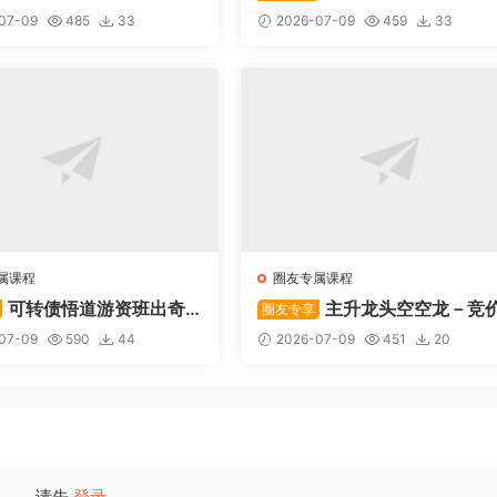
战法
统
07-09
485
33
2026-07-09
459
33
属课程
圈友专属课程
可转债悟道游资班出奇
主升龙头空空龙－竞
圈友专享
道系列守正系列课程-卓妍
抢筹盘口的量化公式与十几年
07-09
590
44
2026-07-09
451
20
体系干货，全篇20260614
请先
登录