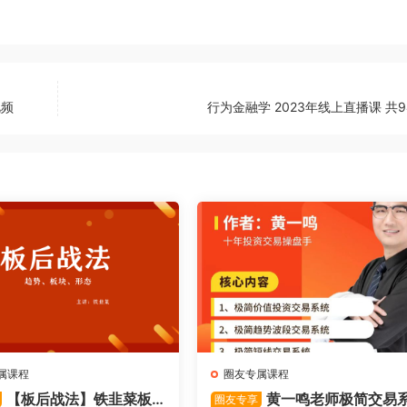
视频
行为金融学 2023年线上直播课 共
属课程
圈友专属课程
【板后战法】铁韭菜板
黄一鸣老师极简交易
圈友专享