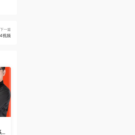
下一篇
94视频
系