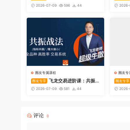
系统—从入门到精通
后强势
2026-07-09
596
44
2026-
圈友专属课程
圈友专
飞龙交易进阶课：共振
圈友专享
圈友专享
战法
系列悟
2026-07-09
581
44
2026-
评论
0