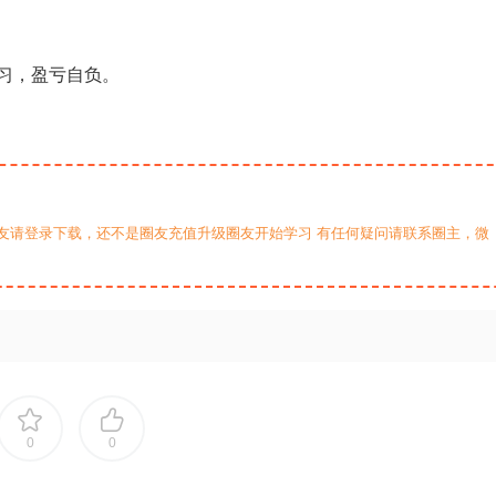
习，盈亏自负。
友请登录下载，还不是圈友充值升级圈友开始学习 有任何疑问请联系圈主，微
0
0