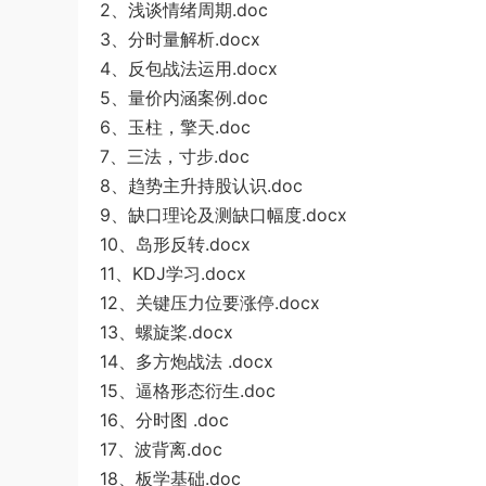
2、浅谈情绪周期.doc
3、分时量解析.docx
4、反包战法运用.docx
5、量价内涵案例.doc
6、玉柱，擎天.doc
7、三法，寸步.doc
8、趋势主升持股认识.doc
9、缺口理论及测缺口幅度.docx
10、岛形反转.docx
11、KDJ学习.docx
12、关键压力位要涨停.docx
13、螺旋桨.docx
14、多方炮战法 .docx
15、逼格形态衍生.doc
16、分时图 .doc
17、波背离.doc
18、板学基础.doc