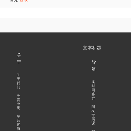
文本标题
关
于
导
航
关
于
实
我
时
们
同
步
免
群
责
申
圈
明
友
专
平
属
台
课
优
势