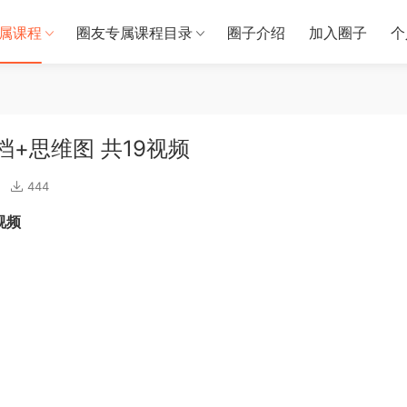
属课程
圈友专属课程目录
圈子介绍
加入圈子
个
档+思维图 共19视频
444
视频