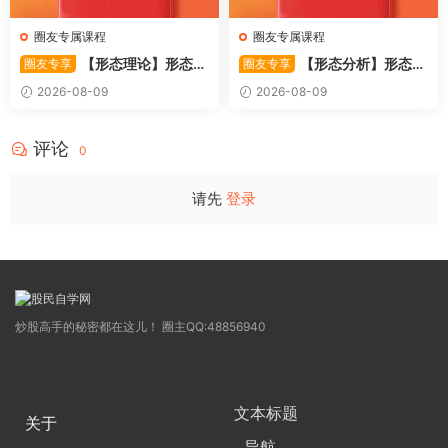
圈友专属课程
圈友专属课程
【形态理论】形态理
【形态分析】形态分
圈友专享
圈友专享
论赢利实战 13种抄底方法和1
析精要 一套完整的股市分析方
2026-08-09
2026-08-09
3种减仓方法(高清) 1PDF文章
法(高清) 1PDF文章
评论
0
请先
登录
炒股高手的秘密都在这儿！ 圈主QQ:48856940
文本标题
关于
导航