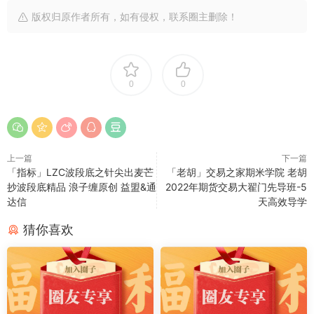
版权归原作者所有，如有侵权，联系圈主删除！
0
0
上一篇
下一篇
「指标」LZC波段底之针尖出麦芒
「老胡」交易之家期米学院 老胡
抄波段底精品 浪子缠原创 益盟&通
2022年期货交易大翟门先导班-5
达信
天高效导学
猜你喜欢