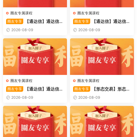
圈友专属课程
圈友专属课程
【通达信】通达信
【通达信】通达信
圈友专享
圈友专享
〖利多阳〗副图/选股 全均线
〖踏浪而行〗副图指标 用筹码
2026-08-09
2026-08-09
多头排列与超强阳线选股策略
和MACD捕捉市场的节奏 源码
源码
圈友专属课程
圈友专属课程
【通达信】通达信
【形态交易】形态交
圈友专享
圈友专享
〖极速掘妖〗套装指标 捕捉波
易精要 揭秘蜡烛线组合形态
2026-08-09
2026-08-09
段潜力股的实战利器 源码
(高清) 1PDF文章