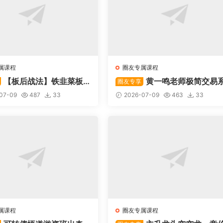
属课程
圈友专属课程
【板后战法】铁韭菜板
黄一鸣老师极简交易
圈友专享
战法
统
07-09
487
33
2026-07-09
463
33
属课程
圈友专属课程