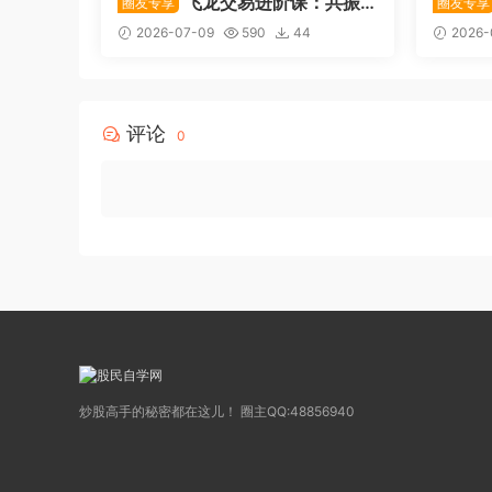
飞龙交易进阶课：共振
圈友专享
圈友专享
战法
系列悟
2026-07-09
590
44
2026-
评论
0
炒股高手的秘密都在这儿！ 圈主QQ:48856940