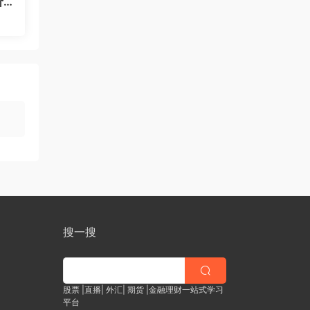
价
的
搜一搜
股票 |直播| 外汇| 期货 |金融理财一站式学习
平台