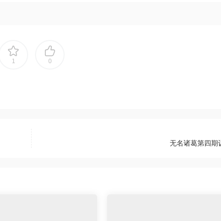
1
0
无名诸葛第四期