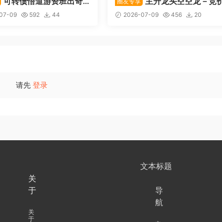
可转债悟道游资班出奇
主升龙头空空龙－竞
圈友专享
道系列守正系列课程-卓妍
抢筹盘口的量化公式与十几年
07-09
592
44
2026-07-09
456
20
体系干货，全篇20260614
请先
登录
文本标题
关
于
导
航
关
于