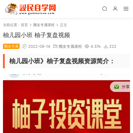
当前位置：
首页
圈友专属课程
正文
柚儿园小班 柚子复盘视频
圈友专属
2022-09-14
圈友专属课程
4.37k
222
柚儿园小班》柚子复盘视频资源简介：