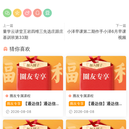
上一篇
下一篇
量学云讲堂王岩四维三先选庄跟庄
小泽早课第二期作手小泽6月早课
基训班第33期
视频
猜你喜欢
圈友专属课程
圈友专属课程
【通达信】通达信
【通达信】通达信
圈友专享
圈友专享
〖备战龙妖〗副图/选股 精准
〖重心突破〗主副图/选股 捕
2026-08-08
2026-08-08
捕捉龙头启动进场信号 源码
捉股价在特定形态下的反转与
启动信号 源码