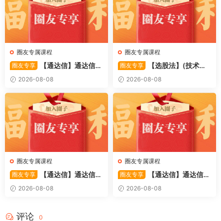
圈友专属课程
圈友专属课程
【通达信】通达信
【选股法】(技术篇)
圈友专享
圈友专享
〖萧啸双通道〗主图指标 研判
强势个股选股法操作理念、策
2026-08-08
2026-08-08
股价运行通道、捕捉短线买卖
略与工具（上下）视频课程 共
时机 源码
2个视频
圈友专属课程
圈友专属课程
【通达信】通达信
【通达信】通达信
圈友专享
圈友专享
〖极致主力〗主副图/选股 放
〖超强MACD〗副图指标 斐波
2026-08-08
2026-08-08
量不算突破，站上压力才算！
那契+三重共振，捕捉买卖
源码
点，绝对很惊
评论
0