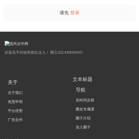
请先
登录
炒股高手的秘密都在这儿！ 圈主QQ:48856940
文本标题
关于
导航
关于我们
实时同步群
免责申明
圈友专属课
平台优势
圈子介绍
广告合作
加入圈子