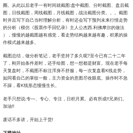
圈。从此以后老手一有时间就截图:盘中截图、分时截图、盘后截
图，日线截图，周线截图，月线截图，战法截图分类。。。截图
时并且写下自己当时理解分析，有时还会写下预判未来行情走势
的分析（模仿《股票作手回忆录》主人公杰西.利佛摩尔的做法
），慢慢的越截图越有感觉，看走势结构越来越有趣，积累的操
作模式越来越多。
截图总结，做分析笔记，老手坚持了多久呢?至今已有二十二年
了，刚开始条件差时，还手绘图，想一想都是财富。现在老手每
天复盘时，不截图不标注浑身不舒服，每一次复盘看K线走势，
如同看自己的掌纹一般，主力资金的意图尽收眼底。操作时不急
不躁，看K线形态慢慢生长。
老手只想说:专—、专心、专注，日积月累。必有所成!!兄弟们。
加油!!
废话不多讲，开始上干货!
下载地址