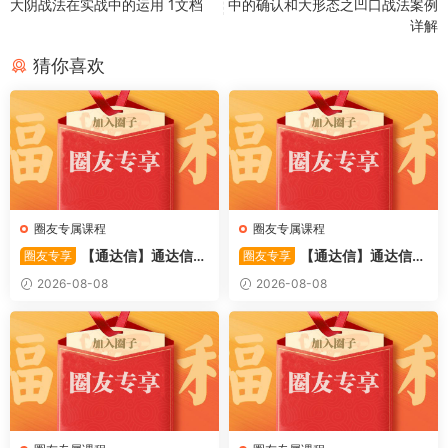
大阴战法在实战中的运用 1文档
中的确认和大形态之凹口战法案例
详解
猜你喜欢
圈友专属课程
圈友专属课程
【通达信】通达信
【通达信】通达信
圈友专享
圈友专享
〖备战龙妖〗副图/选股 精准
〖重心突破〗主副图/选股 捕
2026-08-08
2026-08-08
捕捉龙头启动进场信号 源码
捉股价在特定形态下的反转与
启动信号 源码