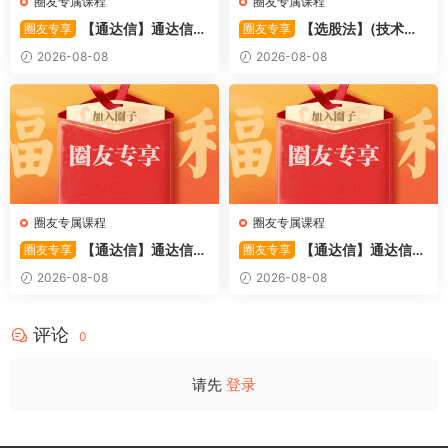
圈友专属课程
圈友专属课程
【通达信】通达信
【选股法】(技术篇)
圈友专享
圈友专享
〖萧啸双通道〗主图指标 研判
强势个股选股法操作理念、策
2026-08-08
2026-08-08
股价运行通道、捕捉短线买卖
略与工具（上下）视频课程 共
时机 源码
2个视频
圈友专属课程
圈友专属课程
【通达信】通达信
【通达信】通达信
圈友专享
圈友专享
〖极致主力〗主副图/选股 放
〖超强MACD〗副图指标 斐波
2026-08-08
2026-08-08
量不算突破，站上压力才算！
那契+三重共振，捕捉买卖
源码
点，绝对很惊
评论
0
请先
登录