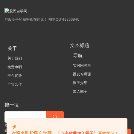
炒股高手的秘密都在这儿！ 圈主QQ:48856940
文本标题
关于
导航
关于我们
实时同步群
免责申明
圈友专属课
平台优势
圈子介绍
广告合作
加入圈子
搜一搜
股票 |直播| 外汇| 期货 |金融理财一站
式学习平台
欢迎来到股民自学网
，
【
点击付费加入圈子
】
开始学习！