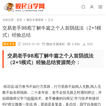
当前位置：
首页
圈友专属课程
正文
交易老手98庖丁解牛篇之个人首阴战法（2+1模
式）经验总结
圈友专享
2023-12-10
圈友专属课程
3.95k
333
交易老手98庖丁解牛篇之个人首阴战法
（2+1模式）经验总结资源简介：
俗话说:读万卷书不如行万里路，行万里路不如阅人无数;阅人无
数不如名师指路。二十多年前，老手走投无路之时遇到师父，开
始跟随师父学习
炒股
技术。老手傻傻的问师父:学习技术有捷径
吗?师父微微一笑说:有，那就是多复盘，多总结，固守自身能力