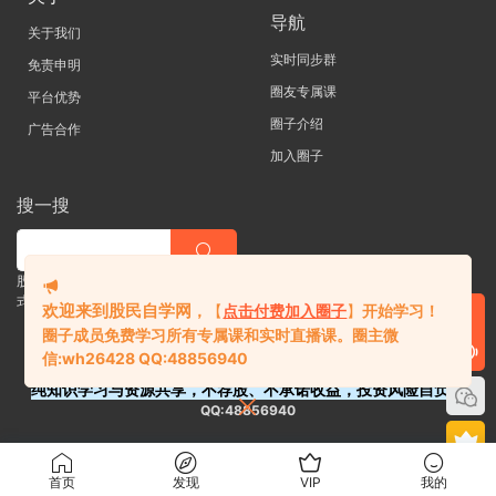
导航
关于我们
实时同步群
免责申明
圈友专属课
平台优势
圈子介绍
广告合作
加入圈子
搜一搜
股票 |直播| 外汇| 期货 |金融理财一站
式学习平台
欢迎来到股民自学网
，
【
点击付费加入圈子
】
开始学习！
圈子成员免费学习所有专属课和实时直播课。
圈主微
信:
wh26428 QQ:48856940
纯知识学习与资源共享，不荐股、不承诺收益，投资风险自负。
QQ:48856940
首页
发现
VIP
我的