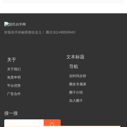
炒股高手的秘密都在这儿！ 圈主QQ:48856940
文本标题
关于
导航
关于我们
实时同步群
免责申明
圈友专属课
平台优势
圈子介绍
广告合作
加入圈子
搜一搜