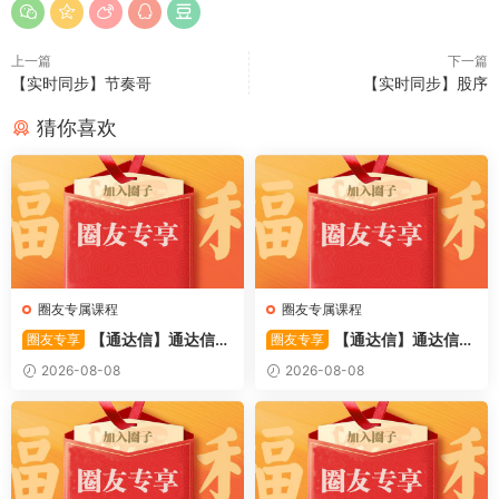
上一篇
下一篇
【实时同步】节奏哥
【实时同步】股序
猜你喜欢
圈友专属课程
圈友专属课程
【通达信】通达信
【通达信】通达信
圈友专享
圈友专享
〖备战龙妖〗副图/选股 精准
〖重心突破〗主副图/选股 捕
2026-08-08
2026-08-08
捕捉龙头启动进场信号 源码
捉股价在特定形态下的反转与
启动信号 源码