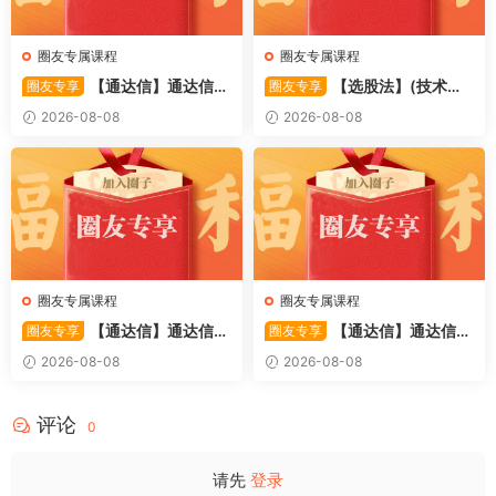
圈友专属课程
圈友专属课程
【通达信】通达信
【选股法】(技术篇)
圈友专享
圈友专享
〖萧啸双通道〗主图指标 研判
强势个股选股法操作理念、策
2026-08-08
2026-08-08
股价运行通道、捕捉短线买卖
略与工具（上下）视频课程 共
时机 源码
2个视频
圈友专属课程
圈友专属课程
【通达信】通达信
【通达信】通达信
圈友专享
圈友专享
〖极致主力〗主副图/选股 放
〖超强MACD〗副图指标 斐波
2026-08-08
2026-08-08
量不算突破，站上压力才算！
那契+三重共振，捕捉买卖
源码
点，绝对很惊
评论
0
请先
登录