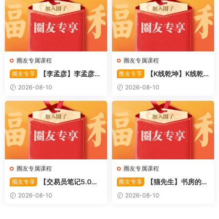
圈友专属课程
圈友专属课程
【李孟彦】李孟彦集
【K线乾坤】K线乾
圈友专享
圈友专享
合竞价全攻略 股市行者孙 —
坤–提前发现强势板块 1PDF文
2026-08-10
2026-08-10
竞价 2PDF文件
件
圈友专属课程
圈友专属课程
【交易员笔记5.0】
【猫先生】书房的猫
圈友专享
圈友专享
高级交易员核心知识笔记 交易
先生–如何做好超短线+复盘
2026-08-10
2026-08-10
员监管手册 共87页 1PDF文件
(实战技巧买点 战法 7PDF文件