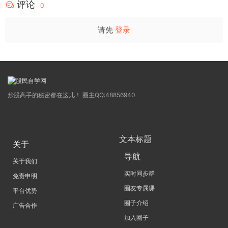
评论
0
请先
登录
炒股高手的秘密都在这儿！ 圈主QQ:48856940
文本标题
关于
导航
关于我们
实时同步群
免责申明
圈友专属课
平台优势
圈子介绍
广告合作
加入圈子