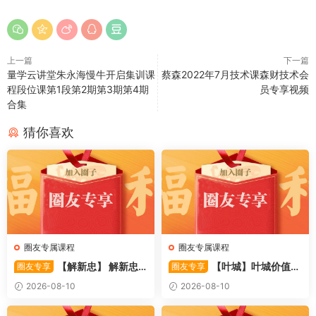
上一篇
下一篇
量学云讲堂朱永海慢牛开启集训课
蔡森2022年7月技术课森财技术会
程段位课第1段第2期第3期第4期
员专享视频
合集
猜你喜欢
圈友专属课程
圈友专属课程
【解新忠】 解新忠2
【叶城】叶城价值投
圈友专享
圈友专享
015职业盘手的基础交易系统
资训练营：D级研究员的交易
2026-08-10
2026-08-10
8视频
系统课 10视频