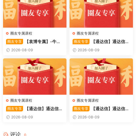
圈友专属课程
圈友专属课程
【袁博专属】-牛散
【通达信】通达信
圈友专享
圈友专享
特训营专栏 （牛散专属 加息-
〖利多阳〗副图/选股 全均线
2026-08-09
2026-08-09
机遇-财富）共4视频
多头排列与超强阳线选股策略
源码
圈友专属课程
圈友专属课程
【通达信】通达信
【通达信】通达信
圈友专享
圈友专享
〖踏浪而行〗副图指标 用筹码
〖极速掘妖〗套装指标 捕捉波
2026-08-09
2026-08-09
和MACD捕捉市场的节奏 源码
段潜力股的实战利器 源码
评论
0