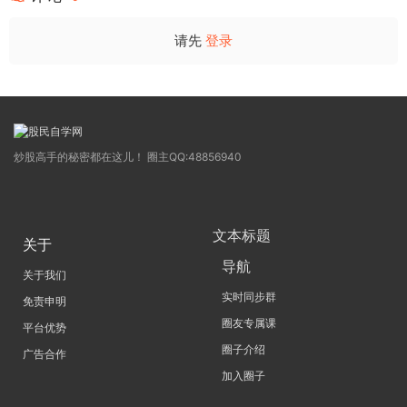
请先
登录
炒股高手的秘密都在这儿！ 圈主QQ:48856940
文本标题
关于
导航
关于我们
实时同步群
免责申明
圈友专属课
平台优势
圈子介绍
广告合作
加入圈子