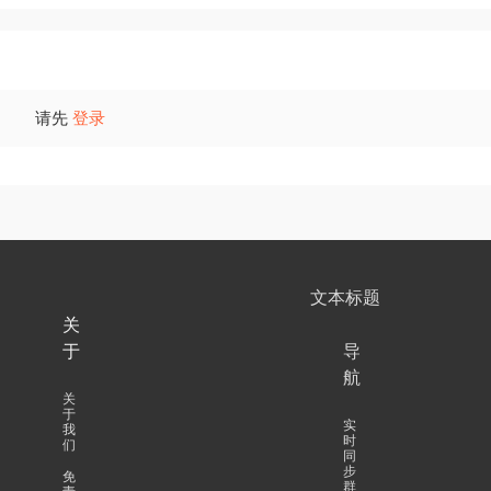
请先
登录
文本标题
关
于
导
航
关
于
实
我
时
们
同
步
免
群