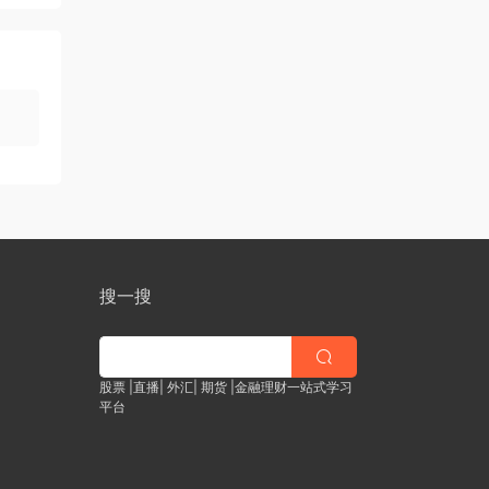
搜一搜
股票 |直播| 外汇| 期货 |金融理财一站式学习
平台