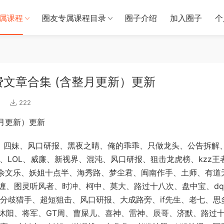
属课程
圈友专属课程目录
圈子介绍
加入圈子
个
费文章合集 (含整月更新）更新
222
整月更新）更新
、四妹、风口研报、黑夜之睛、俺的乖乖、只做龙头、公告拆解
、LOL、威廉、新视界、混沌、风口研报、狙击龙虎榜、kzz王
北余文乐、妖姐十点半、海秀路、梦尘君、闽南作手、土师、有道
缠、图灵听风者、时冲、柯中、莫大、路过十八次、盘中宝、d
、分歧猎手、超短狙击、风口研报、大成路旁、if先生、老七、思
沐阳、将军、GT周、曹屎儿、喜神、雷神、辰哥、济默、路过