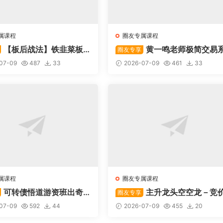
属课程
圈友专属课程
【板后战法】铁韭菜板
黄一鸣老师极简交易
圈友专享
战法
统
07-09
487
33
2026-07-09
461
33
属课程
圈友专属课程
可转债悟道游资班出奇
主升龙头空空龙－竞
圈友专享
道系列守正系列课程-卓妍
抢筹盘口的量化公式与十几年
07-09
592
44
2026-07-09
455
20
体系干货，全篇20260614