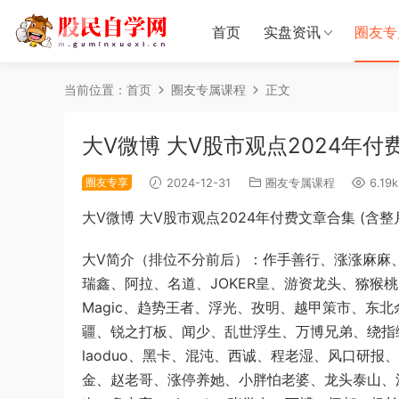
首页
实盘资讯
圈友专
当前位置：
首页
圈友专属课程
正文
大V微博 大V股市观点2024年付
圈友专享
2024-12-31
圈友专属课程
6.19k
大V微博 大V股市观点2024年付费文章合集 (含
大V简介（排位不分前后）：作手善行、涨涨麻麻
瑞鑫、阿拉、名道、JOKER皇、游资龙头、猕猴桃
Magic、趋势王者、浮光、孜明、越甲策市、东
疆、锐之打板、闻少、乱世浮生、万博兄弟、绕指
laoduo、黑卡、混沌、西诚、程老湿、风口研报
金、赵老哥、涨停养她、小胖怕老婆、龙头泰山、