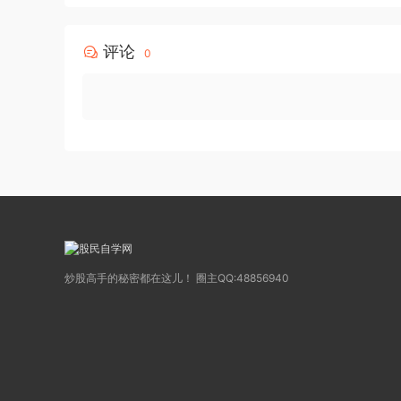
评论
0
炒股高手的秘密都在这儿！ 圈主QQ:48856940