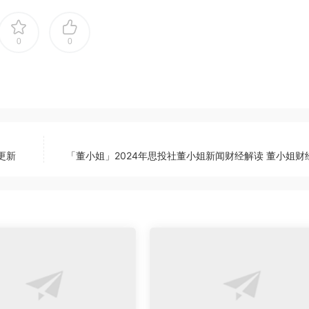
0
0
更新
「董小姐」2024年思投社董小姐新闻财经解读 董小姐财