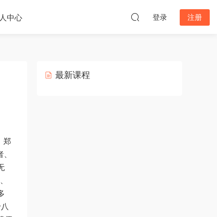
人中心
登录
注册
最新课程
、郑
者、
无
q、
多
十八