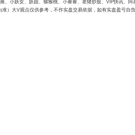
长雍、小妖女、妖姐、猕猴桃、小睿睿、老猪炒股、VIP快讯、阿
为准）大V观点仅供参考，不作实盘交易依据，如有实盘盈亏自