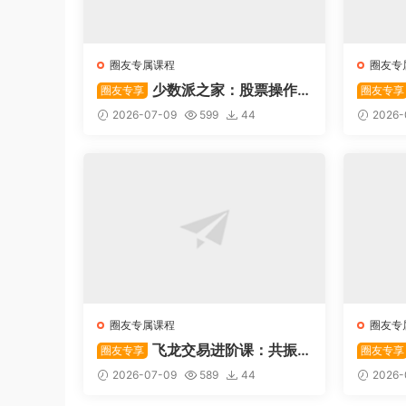
圈友专属课程
圈友专
少数派之家：股票操作
圈友专享
圈友专享
系统—从入门到精通
后强势
2026-07-09
599
44
2026-
圈友专属课程
圈友专
飞龙交易进阶课：共振
圈友专享
圈友专享
战法
系列悟
2026-07-09
589
44
2026-