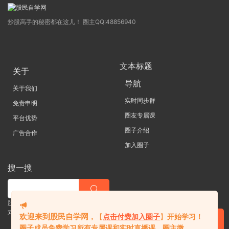
炒股高手的秘密都在这儿！ 圈主QQ:48856940
文本标题
关于
导航
关于我们
实时同步群
免责申明
圈友专属课
平台优势
圈子介绍
广告合作
加入圈子
搜一搜
股票 |直播| 外汇| 期货 |金融理财一站
式学习平台
欢迎来到股民自学网
，
【
点击付费加入圈子
】
开始学习！
圈子成员免费学习所有专属课和实时直播课。
圈主微