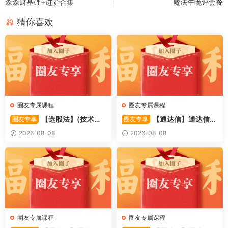
森森财基础+进阶合集
魔法午晚评套餐
猜你喜欢
圈友专属课程
圈友专属课程
【选股法】(技术篇)
【通达信】通达信
圈友专享
圈友专享
强势个股选股法操作理念、策
〖极致主力〗主副图/选股 放
2026-08-08
2026-08-08
略与工具（上下）视频课程 共
量不算突破，站上压力才算！
2个视频
源码
圈友专属课程
圈友专属课程