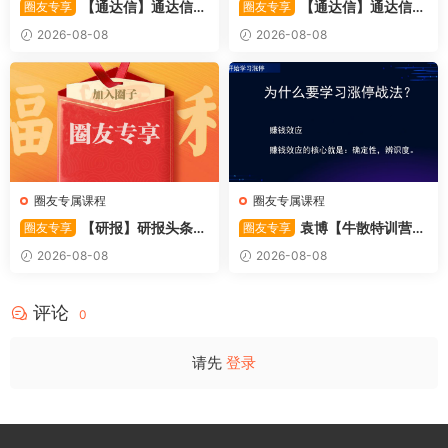
【通达信】通达信
【通达信】通达信
圈友专享
圈友专享
〖超强MACD〗副图指标 斐波
〖完全换手〗副图指标 呈现换
2026-08-08
2026-08-08
那契+三重共振，捕捉买卖
手率状态与资金活跃度 换手一
点，绝对很惊
目了然
圈友专属课程
圈友专属课程
【研报】研报头条精
袁博【牛散特训营专
圈友专享
圈友专享
华：2026.8.6投资策略 证券
栏】从零开始学涨
2026-08-08
2026-08-08
公司精华报告 7PDF文章
评论
0
请先
登录