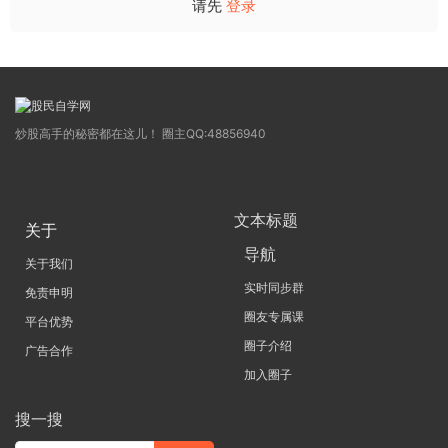
请先
登录
炒股高手的秘密都在这儿！ 圈主QQ:48856940
文本标题
关于
导航
关于我们
实时同步群
免责申明
圈友专属课
平台优势
圈子介绍
广告合作
加入圈子
搜一搜