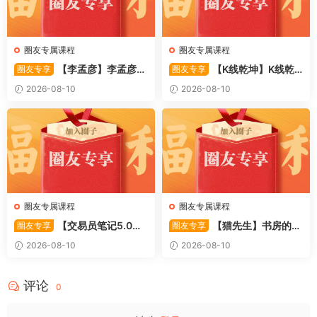
圈友专属课程
圈友专属课程
【李孟彦】李孟彦集
【K线乾坤】K线乾
圈友专享
圈友专享
合竞价全攻略 股市行者孙 —
坤–提前发现强势板块 1PDF文
2026-08-10
2026-08-10
竞价 2PDF文件
件
圈友专属课程
圈友专属课程
【交易员笔记5.0】
【猫先生】书房的猫
圈友专享
圈友专享
高级交易员核心知识笔记 交易
先生–如何做好超短线+复盘
2026-08-10
2026-08-10
员监管手册 共87页 1PDF文件
(实战技巧买点 战法 7PDF文件
评论
0