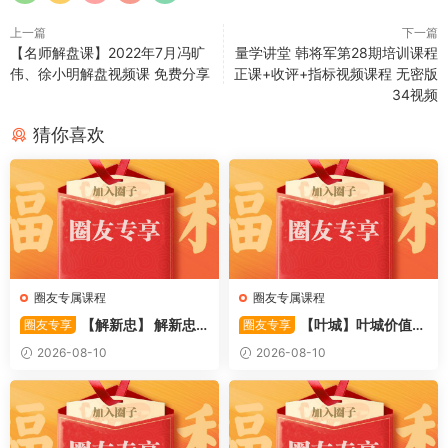
上一篇
下一篇
【名师解盘课】2022年7月冯旷
量学讲堂 韩将军第28期培训课程
伟、徐小明解盘视频课 免费分享
正课+收评+指标视频课程 无密版
34视频
猜你喜欢
圈友专属课程
圈友专属课程
【解新忠】 解新忠2
【叶城】叶城价值投
圈友专享
圈友专享
015职业盘手的基础交易系统
资训练营：D级研究员的交易
2026-08-10
2026-08-10
8视频
系统课 10视频