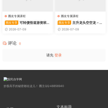
圈友专属课程
圈友专属课程
可转债悟道游资班出
主升龙头空空龙－竞
圈友专享
圈友专享
奇系列悟道系列守正系列课程-
价抢筹盘口的量化公式与十几
2026-07-09
2026-07-09
卓妍
年的体系干货，全篇2026061
4
评论
0
请先
登录
炒股高手的秘密都在这儿！ 圈主QQ:48856940
文本标题