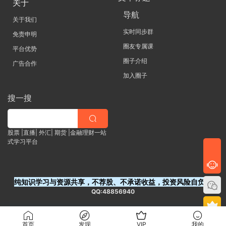
关于
导航
关于我们
实时同步群
免责申明
圈友专属课
平台优势
圈子介绍
广告合作
加入圈子
搜一搜
股票 |直播| 外汇| 期货 |金融理财一站
式学习平台
纯知识学习与资源共享，不荐股、不承诺收益，投资风险自负。
QQ:48856940
首页
发现
VIP
我的