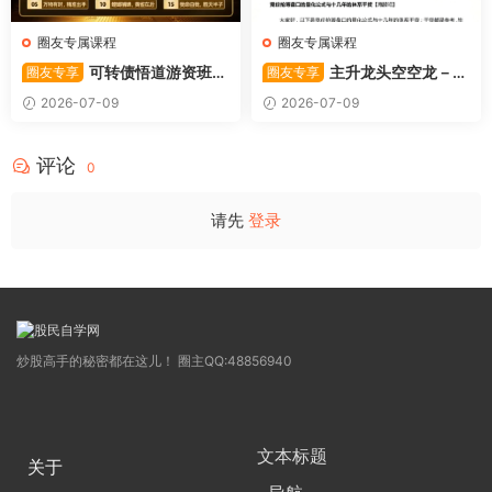
圈友专属课程
圈友专属课程
可转债悟道游资班出
主升龙头空空龙－竞
圈友专享
圈友专享
奇系列悟道系列守正系列课程-
价抢筹盘口的量化公式与十几
2026-07-09
2026-07-09
卓妍
年的体系干货，全篇2026061
4
评论
0
请先
登录
炒股高手的秘密都在这儿！ 圈主QQ:48856940
文本标题
关于