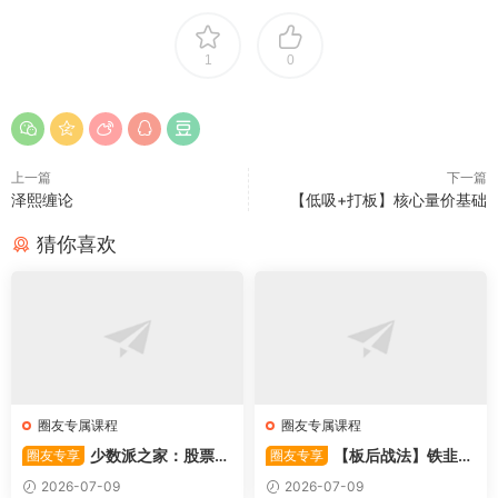
1
0
上一篇
下一篇
泽熙缠论
【低吸+打板】核心量价基础
猜你喜欢
圈友专属课程
圈友专属课程
少数派之家：股票操
【板后战法】铁韭菜
圈友专享
圈友专享
作系统—从入门到精通
板后强势战法
2026-07-09
2026-07-09