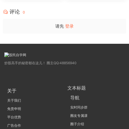
4
评论
0
请先
登录
炒股高手的秘密都在这儿！ 圈主QQ:48856940
文本标题
关于
导航
关于我们
实时同步群
免责申明
圈友专属课
平台优势
圈子介绍
广告合作