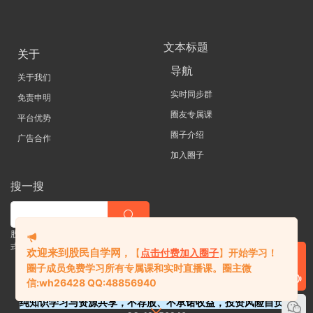
文本标题
关于
导航
关于我们
实时同步群
免责申明
圈友专属课
平台优势
圈子介绍
广告合作
加入圈子
搜一搜
股票 |直播| 外汇| 期货 |金融理财一站
式学习平台
欢迎来到股民自学网
，
【
点击付费加入圈子
】
开始学习！
圈子成员免费学习所有专属课和实时直播课。
圈主微
信:
wh26428 QQ:48856940
纯知识学习与资源共享，不荐股、不承诺收益，投资风险自负。