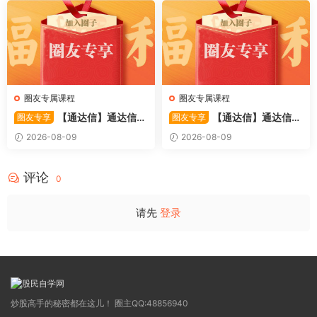
圈友专属课程
圈友专属课程
【通达信】通达信
【通达信】通达信
圈友专享
圈友专享
〖利多阳〗副图/选股 全均线
〖踏浪而行〗副图指标 用筹码
2026-08-09
2026-08-09
多头排列与超强阳线选股策略
和MACD捕捉市场的节奏 源码
源码
评论
0
请先
登录
炒股高手的秘密都在这儿！ 圈主QQ:48856940