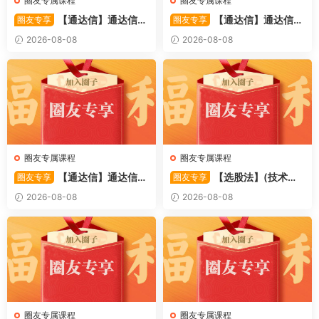
圈友专属课程
圈友专属课程
【通达信】通达信
【通达信】通达信
圈友专享
圈友专享
〖备战龙妖〗副图/选股 精准
〖重心突破〗主副图/选股 捕
2026-08-08
2026-08-08
捕捉龙头启动进场信号 源码
捉股价在特定形态下的反转与
启动信号 源码
圈友专属课程
圈友专属课程
【通达信】通达信
【选股法】(技术篇)
圈友专享
圈友专享
〖萧啸双通道〗主图指标 研判
强势个股选股法操作理念、策
2026-08-08
2026-08-08
股价运行通道、捕捉短线买卖
略与工具（上下）视频课程 共
时机 源码
2个视频
圈友专属课程
圈友专属课程