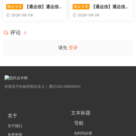
【通达信】通达信
【通达信】通达信
圈友专享
圈友专享
〖极致主力〗主副图/选股 放
〖超强MACD〗副图指标 斐波
2026-08-08
2026-08-08
量不算突破，站上压力才算！
那契+三重共振，捕捉买卖
源码
点，绝对很惊
评论
0
请先
登录
炒股高手的秘密都在这儿！ 圈主QQ:48856940
文本标题
关于
导航
关于我们
实时同步群
免责申明