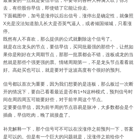
最重要的一点就是要信早信，不要等到各种大神满天吹了你才
去，有些股你早信，即使错了它能让你走.
下面截图中，加号是涨停以后出信号，涨停出是确定性，就像照
X光是没法知道胎儿长大是否英气逼人，或者倾国倾城，只看涨
停。
既然有人不喜欢，那么提供的公式就删除这个信号了。
就是在出龙头的节点，要信早信，买同批最强的那些个，让然如
果你是刚好在大周期节点，那那一批票都会不错，连板成龙的当
然就是那些个强更强的票。情绪周期第一，不是龙头节点看看就
好。高处买也可以，就是要对于这波高度有个很好的预判。
信号都以首次为重要，因为我们想要的是连板，那么板过一次断
开的情况下，要自己看看最近是否有1+N这种模式，预判信号时
间在周四周五可能要好些，对于前半周这个节点。
定要要信早信，因为前半周的节点容易是脉冲，大多数都会是个
插曲，早信吃肉，晚了就接盘了。
补充解释一下，那个信号可不可以在没涨停之前预判一下，答案
是可以的。但是有一个巨大的问题就是，没涨停之前给你个