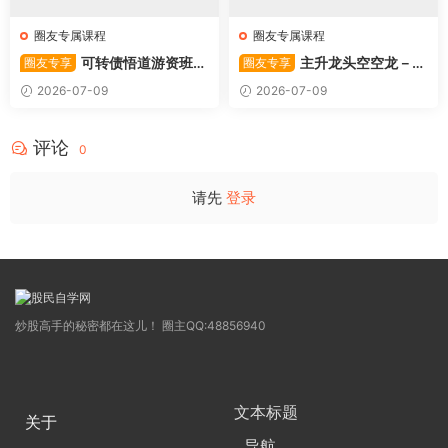
圈友专属课程
圈友专属课程
可转债悟道游资班出
主升龙头空空龙－竞
圈友专享
圈友专享
奇系列悟道系列守正系列课程-
价抢筹盘口的量化公式与十几
2026-07-09
2026-07-09
卓妍
年的体系干货，全篇2026061
4
评论
0
请先
登录
炒股高手的秘密都在这儿！ 圈主QQ:48856940
文本标题
关于
导航