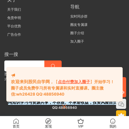
导航
关于我们
实时同步群
免责申明
圈友专属课
平台优势
圈子介绍
广告合作
加入圈子
搜一搜
股票 |直播| 外汇| 期货 |金融理财一站
式学习平台
欢迎来到股民自学网
，
【
点击付费加入圈子
】
开始学习！
圈子成员免费学习所有专属课和实时直播课。
圈主微
信:
wh26428 QQ:48856940
纯知识学习与资源共享，不荐股、不承诺收益，投资风险自负。
QQ:48856940
首页
发现
VIP
我的