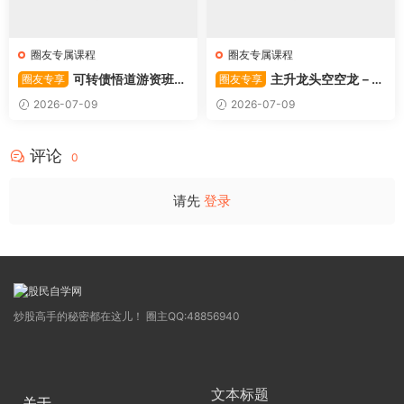
圈友专属课程
圈友专属课程
可转债悟道游资班出
主升龙头空空龙－竞
圈友专享
圈友专享
奇系列悟道系列守正系列课程-
价抢筹盘口的量化公式与十几
2026-07-09
2026-07-09
卓妍
年的体系干货，全篇2026061
4
评论
0
请先
登录
炒股高手的秘密都在这儿！ 圈主QQ:48856940
文本标题
关于