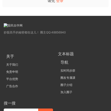
请先
登录
炒股高手的秘密都在这儿！ 圈主QQ:48856940
文本标题
关于
导航
关于我们
实时同步群
免责申明
圈友专属课
平台优势
圈子介绍
广告合作
加入圈子
搜一搜