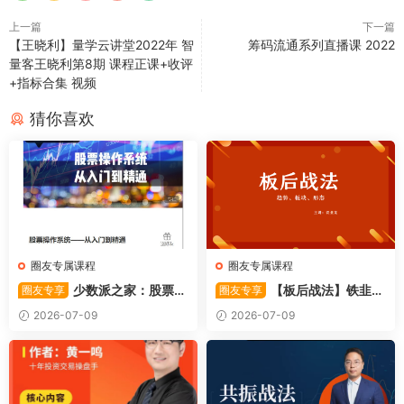
上一篇
下一篇
【王晓利】量学云讲堂2022年 智
筹码流通系列直播课 2022
量客王晓利第8期 课程正课+收评
+指标合集 视频
猜你喜欢
圈友专属课程
圈友专属课程
少数派之家：股票操
【板后战法】铁韭菜
圈友专享
圈友专享
作系统—从入门到精通
板后强势战法
2026-07-09
2026-07-09