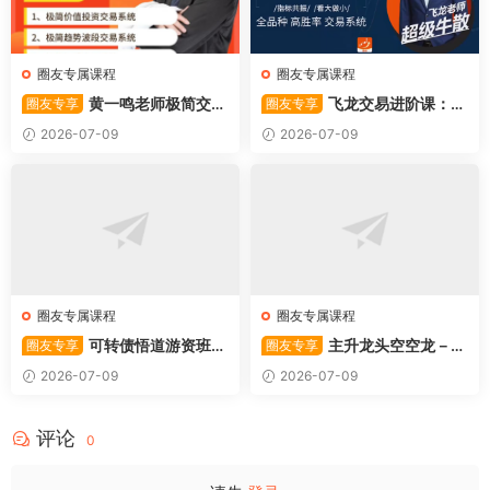
圈友专属课程
圈友专属课程
黄一鸣老师极简交易
飞龙交易进阶课：共
圈友专享
圈友专享
系统
振战法
2026-07-09
2026-07-09
圈友专属课程
圈友专属课程
可转债悟道游资班出
主升龙头空空龙－竞
圈友专享
圈友专享
奇系列悟道系列守正系列课程-
价抢筹盘口的量化公式与十几
2026-07-09
2026-07-09
卓妍
年的体系干货，全篇2026061
4
评论
0