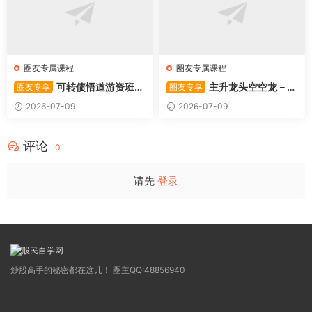
圈友专属课程
圈友专属课程
可转债悟道游资班出
主升龙头空空龙－竞
圈友专享
圈友专享
奇系列悟道系列守正系列课程-
价抢筹盘口的量化公式与十几
2026-07-09
2026-07-09
卓妍
年的体系干货，全篇2026061
4
评论
0
请先
登录
炒股高手的秘密都在这儿！ 圈主QQ:48856940