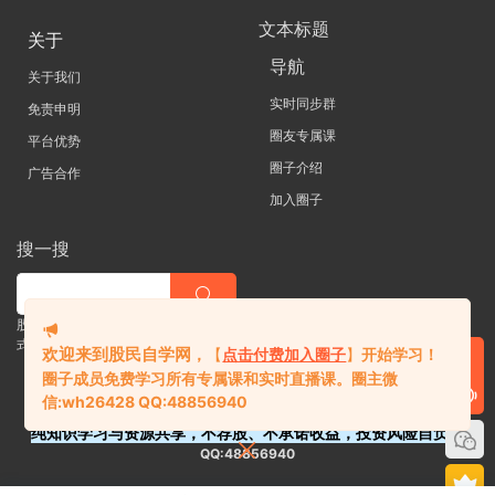
文本标题
关于
导航
关于我们
实时同步群
免责申明
圈友专属课
平台优势
圈子介绍
广告合作
加入圈子
搜一搜
股票 |直播| 外汇| 期货 |金融理财一站
式学习平台
欢迎来到股民自学网
，
【
点击付费加入圈子
】
开始学习！
圈子成员免费学习所有专属课和实时直播课。
圈主微
信:
wh26428 QQ:48856940
纯知识学习与资源共享，不荐股、不承诺收益，投资风险自负。
QQ:48856940