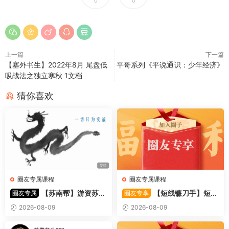
0
0
上一篇
下一篇
【塞外书生】2022年8月 尾盘低
平哥系列《平说通识：少年经济》
吸战法之独立寒秋 1文档
猜你喜欢
圈友专属课程
圈友专属课程
【苏南帮】游资苏南
【短线镰刀手】短线
圈友专属
圈友专享
帮资金情绪模式-强势股 视频
镰刀手《强者恒强战法模型》
2026-08-09
2026-08-09
44文件
合集文章+指标