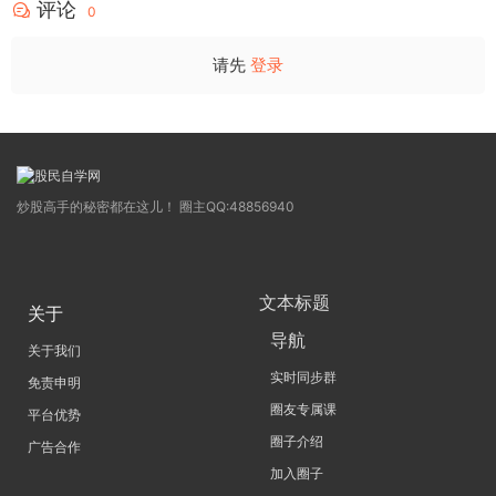
评论
0
请先
登录
炒股高手的秘密都在这儿！ 圈主QQ:48856940
文本标题
关于
导航
关于我们
实时同步群
免责申明
圈友专属课
平台优势
圈子介绍
广告合作
加入圈子