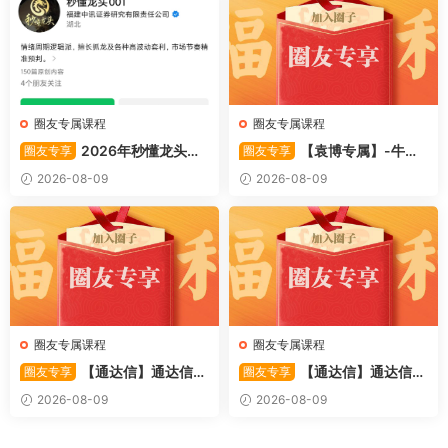
圈友专属课程
圈友专属课程
2026年秒懂龙头股
【袁博专属】-牛散
圈友专享
圈友专享
001训练营内部课件资料
特训营专栏 （牛散专属 加息-
2026-08-09
2026-08-09
机遇-财富）共4视频
圈友专属课程
圈友专属课程
【通达信】通达信
【通达信】通达信
圈友专享
圈友专享
〖利多阳〗副图/选股 全均线
〖踏浪而行〗副图指标 用筹码
2026-08-09
2026-08-09
多头排列与超强阳线选股策略
和MACD捕捉市场的节奏 源码
源码