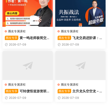
圈友专属课程
圈友专属课程
黄一鸣老师极简交易
飞龙交易进阶课：共
圈友专享
圈友专享
系统
振战法
2026-07-09
2026-07-09
圈友专属课程
圈友专属课程
可转债悟道游资班出
主升龙头空空龙－竞
圈友专享
圈友专享
奇系列悟道系列守正系列课程-
价抢筹盘口的量化公式与十几
2026-07-09
2026-07-09
卓妍
年的体系干货，全篇2026061
4