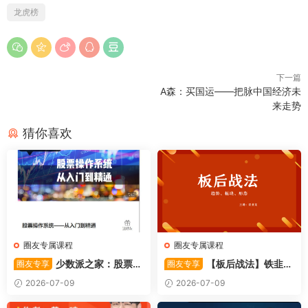
龙虎榜
下一篇
A森：买国运——把脉中国经济未
来走势
猜你喜欢
圈友专属课程
圈友专属课程
少数派之家：股票操
【板后战法】铁韭菜
圈友专享
圈友专享
作系统—从入门到精通
板后强势战法
2026-07-09
2026-07-09