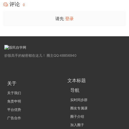
评论
0
请先
登录
炒股高手的秘密都在这儿！ 圈主QQ:48856940
文本标题
关于
导航
关于我们
实时同步群
免责申明
圈友专属课
平台优势
圈子介绍
广告合作
加入圈子