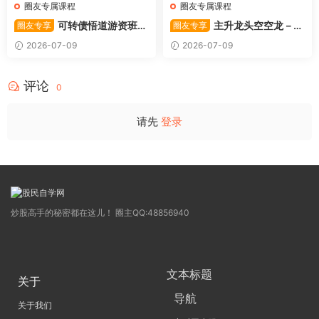
圈友专属课程
圈友专属课程
可转债悟道游资班出
主升龙头空空龙－竞
圈友专享
圈友专享
奇系列悟道系列守正系列课程-
价抢筹盘口的量化公式与十几
2026-07-09
2026-07-09
卓妍
年的体系干货，全篇2026061
4
评论
0
请先
登录
炒股高手的秘密都在这儿！ 圈主QQ:48856940
文本标题
关于
导航
关于我们