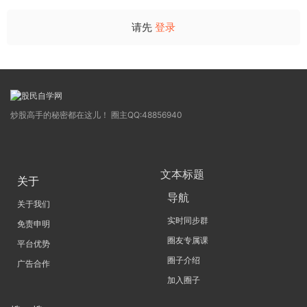
请先
登录
炒股高手的秘密都在这儿！ 圈主QQ:48856940
文本标题
关于
导航
关于我们
实时同步群
免责申明
圈友专属课
平台优势
圈子介绍
广告合作
加入圈子