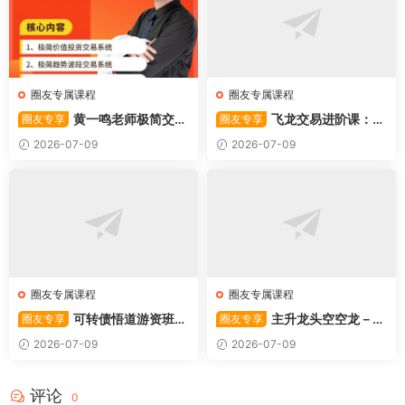
圈友专属课程
圈友专属课程
黄一鸣老师极简交易
飞龙交易进阶课：共
圈友专享
圈友专享
系统
振战法
2026-07-09
2026-07-09
圈友专属课程
圈友专属课程
可转债悟道游资班出
主升龙头空空龙－竞
圈友专享
圈友专享
奇系列悟道系列守正系列课程-
价抢筹盘口的量化公式与十几
2026-07-09
2026-07-09
卓妍
年的体系干货，全篇2026061
4
评论
0