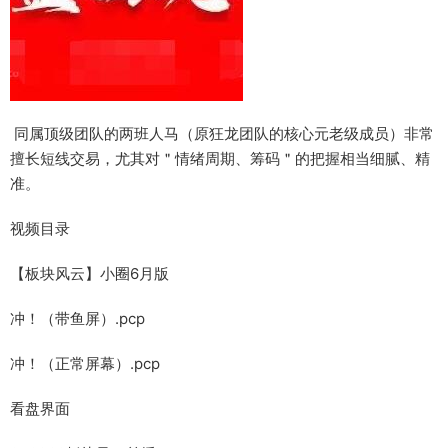
同属顶级团队的两班人马（原狂龙团队的核心元老级成员）非常
擅长短线交易，尤其对＂情绪周期、筹码＂的把握相当细腻、精
准。
视频目录
【板块风云】小圈6月版
冲！（带鱼屏）.pcp
冲！（正常屏幕）.pcp
看盘界面