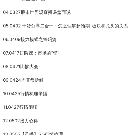
04.0327股市世界观直播课盘面说
05.0402 干货分享二合一：怎么理解超预期-板块和龙头的关系
06.0409接力模式之筹码篇
07.0417进阶课：市场的“锚”
08.0421比惨大会
09.0424周复盘拆解
10.0425行情梳理录播
11.0427行情闲聊
12.0502接力心得
13.0505【录播】5.5行情梳理