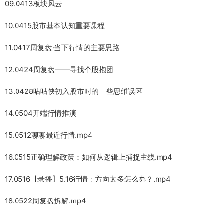
09.0413板块风云
10.0415股市基本认知重要课程
11.0417周复盘·当下行情的主要思路
12.0424周复盘——寻找个股抱团
13.0428咕咕侠初入股市时的一些思维误区
14.0504开端行情推演
15.0512聊聊最近行情.mp4
16.0515正确理解政策：如何从逻辑上捕捉主线.mp4
17.0516【录播】5.16行情：方向太多怎么办？.mp4
18.0522周复盘拆解.mp4