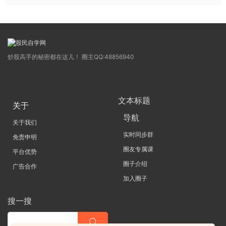
炒股高手的秘密都在这儿！ 圈主QQ:48856940
文本标题
关于
导航
关于我们
实时同步群
免责申明
圈友专属课
平台优势
圈子介绍
广告合作
加入圈子
搜一搜