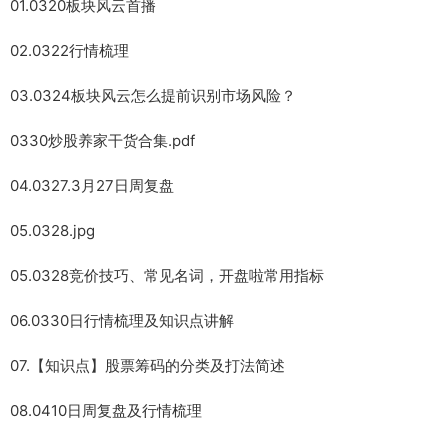
01.0320板块风云首播
02.0322行情梳理
03.0324板块风云怎么提前识别市场风险？
0330炒股养家干货合集.pdf
04.0327.3月27日周复盘
05.0328.jpg
05.0328竞价技巧、常见名词，开盘啦常用指标
06.0330日行情梳理及知识点讲解
07.【知识点】股票筹码的分类及打法简述
08.0410日周复盘及行情梳理