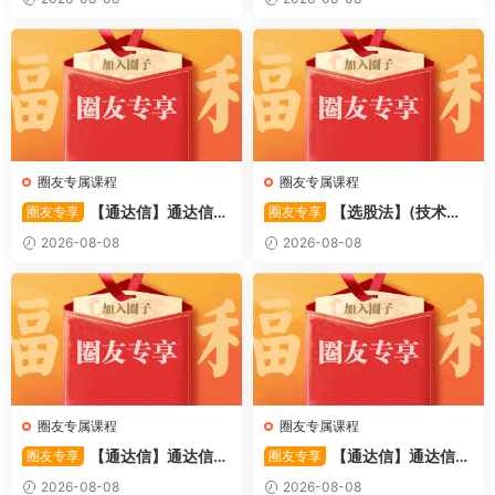
捕捉龙头启动进场信号 源码
捉股价在特定形态下的反转与
启动信号 源码
圈友专属课程
圈友专属课程
【通达信】通达信
【选股法】(技术篇)
圈友专享
圈友专享
〖萧啸双通道〗主图指标 研判
强势个股选股法操作理念、策
2026-08-08
2026-08-08
股价运行通道、捕捉短线买卖
略与工具（上下）视频课程 共
时机 源码
2个视频
圈友专属课程
圈友专属课程
【通达信】通达信
【通达信】通达信
圈友专享
圈友专享
〖极致主力〗主副图/选股 放
〖超强MACD〗副图指标 斐波
2026-08-08
2026-08-08