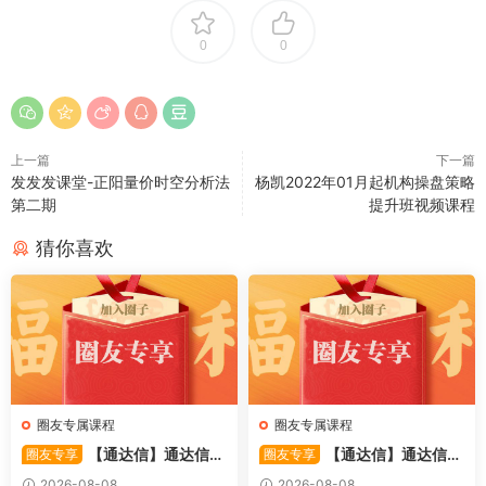
0
0
上一篇
下一篇
发发发课堂-正阳量价时空分析法
杨凯2022年01月起机构操盘策略
第二期
提升班视频课程
猜你喜欢
圈友专属课程
圈友专属课程
【通达信】通达信
【通达信】通达信
圈友专享
圈友专享
〖备战龙妖〗副图/选股 精准
〖重心突破〗主副图/选股 捕
2026-08-08
2026-08-08