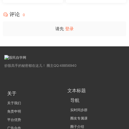
量不算突破，站上压力才算！
那契+三重共振，捕捉买卖
源码
点，绝对很惊
评论
0
请先
登录
炒股高手的秘密都在这儿！ 圈主QQ:48856940
文本标题
关于
导航
关于我们
实时同步群
免责申明
圈友专属课
平台优势
圈子介绍
广告合作