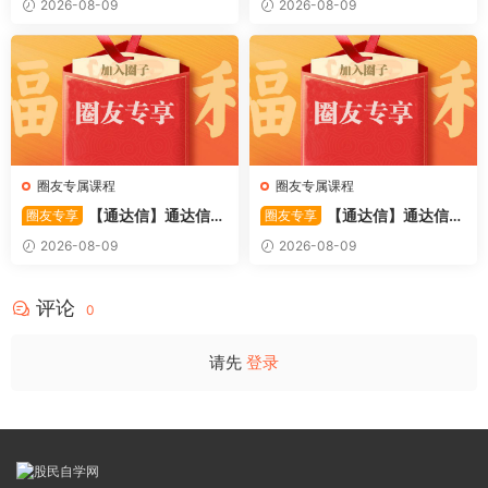
2026-08-09
2026-08-09
机遇-财富）共4视频
圈友专属课程
圈友专属课程
【通达信】通达信
【通达信】通达信
圈友专享
圈友专享
〖利多阳〗副图/选股 全均线
〖踏浪而行〗副图指标 用筹码
2026-08-09
2026-08-09
多头排列与超强阳线选股策略
和MACD捕捉市场的节奏 源码
源码
评论
0
请先
登录