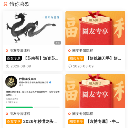
猜你喜欢
圈友专属课程
圈友专属课程
【苏南帮】游资苏南
【短线镰刀手】短线
圈友专属
圈友专享
帮资金情绪模式-强势股 视频
镰刀手《强者恒强战法模型》
2026-08-09
2026-08-09
44文件
合集文章+指标
圈友专属课程
圈友专属课程
2026年秒懂龙头股
【袁博专属】-牛散
圈友专享
圈友专享
001训练营内部课件资料
特训营专栏 （牛散专属 加息-