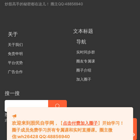
炒股高手的秘密都在这儿！ 圈主QQ:48856940
文本标题
关于
导航
关于我们
实时同步群
免责申明
圈友专属课
平台优势
圈子介绍
广告合作
加入圈子
搜一搜
股票 |直播| 外汇| 期货 |金融理财一站
式学习平台
欢迎来到股民自学网
，
【
点击付费加入圈子
】
开始学习！
圈子成员免费学习所有专属课和实时直播课。
圈主微
信:
wh26428 QQ:48856940