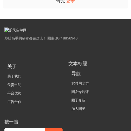
请先
登录
炒股高手的秘密都在这儿！ 圈主QQ:48856940
文本标题
关于
导航
关于我们
实时同步群
免责申明
圈友专属课
平台优势
圈子介绍
广告合作
加入圈子
搜一搜