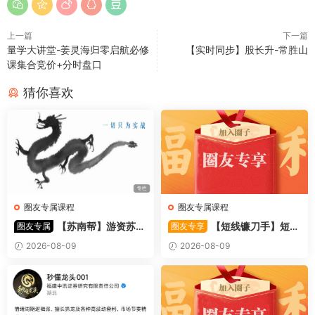
上一篇
下一篇
量学大讲堂-姜灵海归零启航必修
【实时同步】股长升-常胜山
课集合竞价+分时盘口
猜你喜欢
圈友专属课程
圈友专属课程
【苏南帮】游资苏南
【短线镰刀手】短线
圈友专属
圈友专享
帮资金情绪模式-强势股 视频
镰刀手《强者恒强战法模型》
2026-08-09
2026-08-09
44文件
合集文章+指标