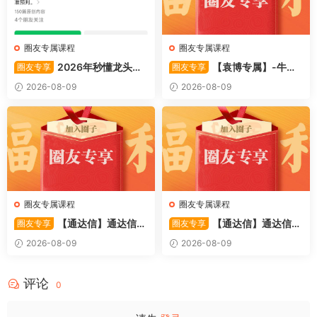
圈友专属课程
圈友专属课程
2026年秒懂龙头股
【袁博专属】-牛散
圈友专享
圈友专享
001训练营内部课件资料
特训营专栏 （牛散专属 加息-
2026-08-09
2026-08-09
机遇-财富）共4视频
圈友专属课程
圈友专属课程
【通达信】通达信
【通达信】通达信
圈友专享
圈友专享
〖利多阳〗副图/选股 全均线
〖踏浪而行〗副图指标 用筹码
2026-08-09
2026-08-09
多头排列与超强阳线选股策略
和MACD捕捉市场的节奏 源码
源码
评论
0