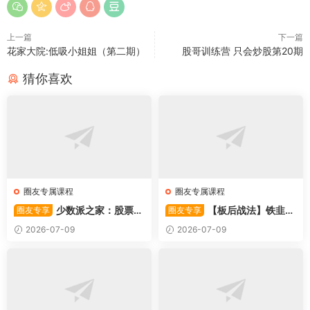
上一篇
下一篇
花家大院:低吸小姐姐（第二期）
股哥训练营 只会炒股第20期
猜你喜欢
圈友专属课程
圈友专属课程
少数派之家：股票操
【板后战法】铁韭菜
圈友专享
圈友专享
作系统—从入门到精通
板后强势战法
2026-07-09
2026-07-09