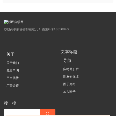
炒股高手的秘密都在这儿！ 圈主QQ:48856940
文本标题
关于
导航
关于我们
实时同步群
免责申明
圈友专属课
平台优势
圈子介绍
广告合作
加入圈子
搜一搜