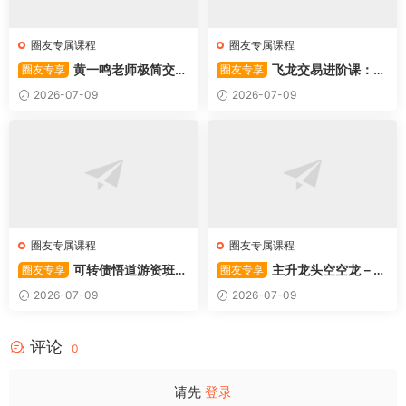
圈友专属课程
圈友专属课程
黄一鸣老师极简交易
飞龙交易进阶课：共
圈友专享
圈友专享
系统
振战法
2026-07-09
2026-07-09
圈友专属课程
圈友专属课程
可转债悟道游资班出
主升龙头空空龙－竞
圈友专享
圈友专享
奇系列悟道系列守正系列课程-
价抢筹盘口的量化公式与十几
2026-07-09
2026-07-09
卓妍
年的体系干货，全篇2026061
4
评论
0
请先
登录