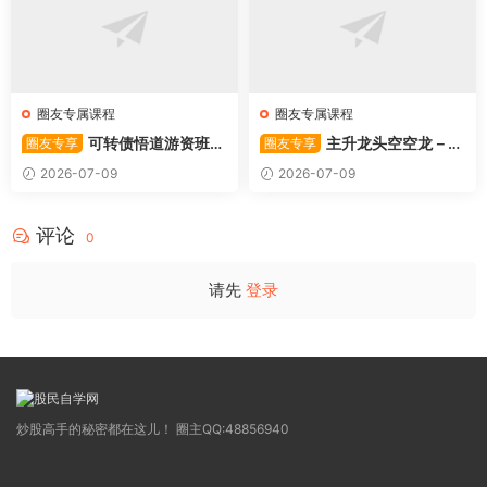
圈友专属课程
圈友专属课程
可转债悟道游资班出
主升龙头空空龙－竞
圈友专享
圈友专享
奇系列悟道系列守正系列课程-
价抢筹盘口的量化公式与十几
2026-07-09
2026-07-09
卓妍
年的体系干货，全篇2026061
4
评论
0
请先
登录
炒股高手的秘密都在这儿！ 圈主QQ:48856940