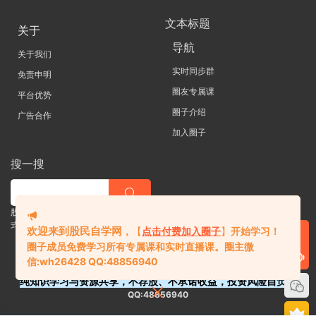
文本标题
关于
导航
关于我们
实时同步群
免责申明
圈友专属课
平台优势
圈子介绍
广告合作
加入圈子
搜一搜
股票 |直播| 外汇| 期货 |金融理财一站
式学习平台
欢迎来到股民自学网
，
【
点击付费加入圈子
】
开始学习！
圈子成员免费学习所有专属课和实时直播课。
圈主微
信:
wh26428 QQ:48856940
纯知识学习与资源共享，不荐股、不承诺收益，投资风险自负。
QQ:48856940