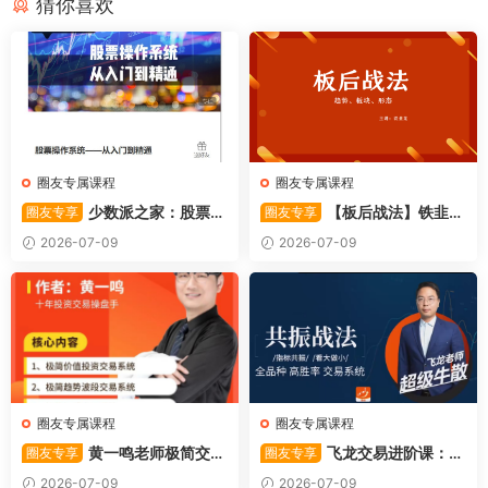
猜你喜欢
圈友专属课程
圈友专属课程
少数派之家：股票操
【板后战法】铁韭菜
圈友专享
圈友专享
作系统—从入门到精通
板后强势战法
2026-07-09
2026-07-09
圈友专属课程
圈友专属课程
黄一鸣老师极简交易
飞龙交易进阶课：共
圈友专享
圈友专享
系统
振战法
2026-07-09
2026-07-09