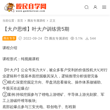
当前位置：
首页
圈友专属课程
正文
【大户思维】叶大户训练营5期
圈友专享
2022-09-24
圈友专属课程
5.11k
544
课程介绍
课程形式：纯视频课程
【叶大户】公众号实力大V，被众多客户安利的价值投机大V,对行
业逻辑和个股基本面挖掘极其深入，逻辑推理分析缜密完备
①模式:深度挖掘定方向、早盘消息看催化、操作体系做辅助、
牛股买在起爆点!
②案例:持续挖掘参与了锂电上游锂矿、半导体上游光刻胶、军
工上游碳纤维等板块;
底部起爆点参与三安光电、联创电子、彤程新