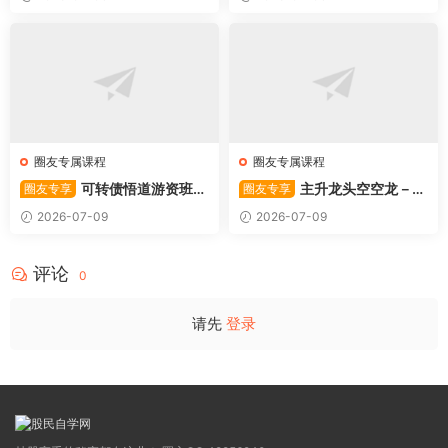
圈友专属课程
圈友专属课程
可转债悟道游资班出
主升龙头空空龙－竞
圈友专享
圈友专享
奇系列悟道系列守正系列课程-
价抢筹盘口的量化公式与十几
2026-07-09
2026-07-09
卓妍
年的体系干货，全篇2026061
4
评论
0
请先
登录