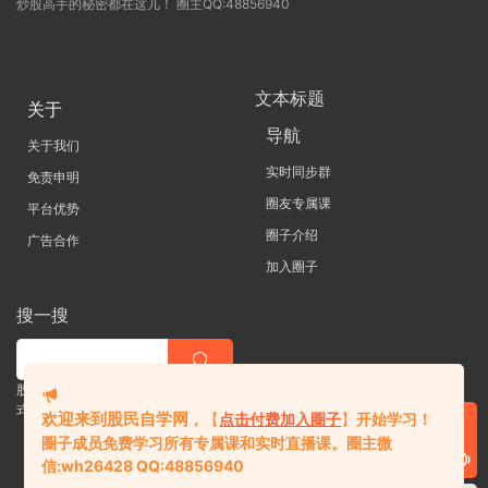
炒股高手的秘密都在这儿！ 圈主QQ:48856940
文本标题
关于
导航
关于我们
实时同步群
免责申明
圈友专属课
平台优势
圈子介绍
广告合作
加入圈子
搜一搜
股票 |直播| 外汇| 期货 |金融理财一站
式学习平台
欢迎来到股民自学网
，
【
点击付费加入圈子
】
开始学习！
圈子成员免费学习所有专属课和实时直播课。
圈主微
信:
wh26428 QQ:48856940