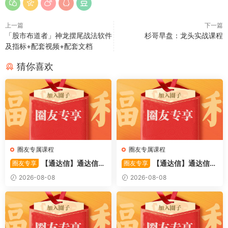
上一篇
下一篇
「股市布道者」神龙摆尾战法软件
杉哥早盘：龙头实战课程
及指标+配套视频+配套文档
猜你喜欢
圈友专属课程
圈友专属课程
【通达信】通达信
【通达信】通达信
圈友专享
圈友专享
〖备战龙妖〗副图/选股 精准
〖重心突破〗主副图/选股 捕
2026-08-08
2026-08-08
捕捉龙头启动进场信号 源码
捉股价在特定形态下的反转与
启动信号 源码