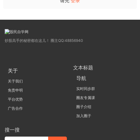
请先
登录
炒股高手的秘密都在这儿！ 圈主QQ:48856940
文本标题
关于
导航
关于我们
实时同步群
免责申明
圈友专属课
平台优势
圈子介绍
广告合作
加入圈子
搜一搜