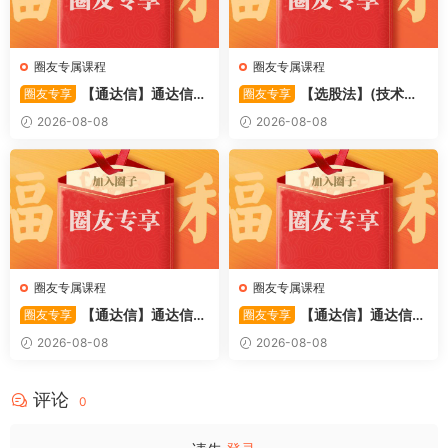
圈友专属课程
圈友专属课程
【通达信】通达信
【选股法】(技术篇)
圈友专享
圈友专享
〖萧啸双通道〗主图指标 研判
强势个股选股法操作理念、策
2026-08-08
2026-08-08
股价运行通道、捕捉短线买卖
略与工具（上下）视频课程 共
时机 源码
2个视频
圈友专属课程
圈友专属课程
【通达信】通达信
【通达信】通达信
圈友专享
圈友专享
〖极致主力〗主副图/选股 放
〖超强MACD〗副图指标 斐波
2026-08-08
2026-08-08
量不算突破，站上压力才算！
那契+三重共振，捕捉买卖
源码
点，绝对很惊
评论
0