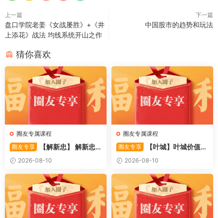
上一篇
下一篇
盘口学院老姜《女战屡胜》+《井
中国股市的趋势和玩法
上添花》战法 均线系统开山之作
猜你喜欢
圈友专属课程
圈友专属课程
【解新忠】 解新忠2
【叶城】叶城价值投
圈友专享
圈友专享
015职业盘手的基础交易系统
资训练营：D级研究员的交易
2026-08-10
2026-08-10
8视频
系统课 10视频