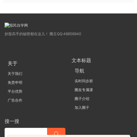
炒股高手的秘密都在这儿！ 圈主QQ:48856940
文本标题
关于
导航
关于我们
实时同步群
免责申明
圈友专属课
平台优势
圈子介绍
广告合作
加入圈子
搜一搜