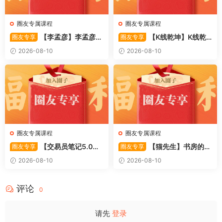
圈友专属课程
圈友专属课程
【李孟彦】李孟彦集
【K线乾坤】K线乾
圈友专享
圈友专享
合竞价全攻略 股市行者孙 —
坤–提前发现强势板块 1PDF文
2026-08-10
2026-08-10
竞价 2PDF文件
件
圈友专属课程
圈友专属课程
【交易员笔记5.0】
【猫先生】书房的猫
圈友专享
圈友专享
高级交易员核心知识笔记 交易
先生–如何做好超短线+复盘
2026-08-10
2026-08-10
员监管手册 共87页 1PDF文件
(实战技巧买点 战法 7PDF文件
评论
0
请先
登录