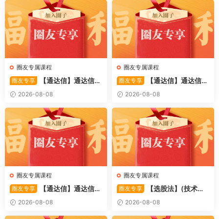
圈友专属课程
圈友专属课程
【通达信】通达信
【通达信】通达信
圈友专享
圈友专享
〖备战龙妖〗副图/选股 精准
〖重心突破〗主副图/选股 捕
2026-08-08
2026-08-08
捕捉龙头启动进场信号 源码
捉股价在特定形态下的反转与
启动信号 源码
圈友专属课程
圈友专属课程
【通达信】通达信
【选股法】(技术篇)
圈友专享
圈友专享
〖萧啸双通道〗主图指标 研判
强势个股选股法操作理念、策
2026-08-08
2026-08-08
股价运行通道、捕捉短线买卖
略与工具（上下）视频课程 共
时机 源码
2个视频