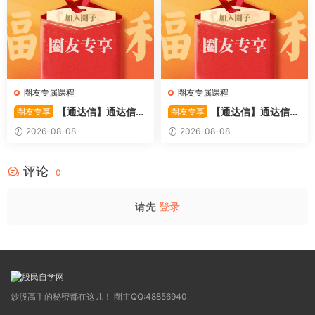
圈友专属课程
圈友专属课程
【通达信】通达信
【通达信】通达信
圈友专享
圈友专享
〖极致主力〗主副图/选股 放
〖超强MACD〗副图指标 斐波
2026-08-08
2026-08-08
量不算突破，站上压力才算！
那契+三重共振，捕捉买卖
源码
点，绝对很惊
评论
0
请先
登录
炒股高手的秘密都在这儿！ 圈主QQ:48856940