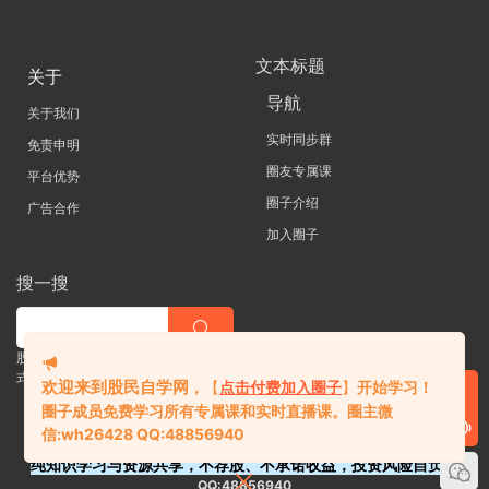
文本标题
关于
导航
关于我们
实时同步群
免责申明
圈友专属课
平台优势
圈子介绍
广告合作
加入圈子
搜一搜
股票 |直播| 外汇| 期货 |金融理财一站
式学习平台
欢迎来到股民自学网
，
【
点击付费加入圈子
】
开始学习！
圈子成员免费学习所有专属课和实时直播课。
圈主微
信:
wh26428 QQ:48856940
纯知识学习与资源共享，不荐股、不承诺收益，投资风险自负。
QQ:48856940