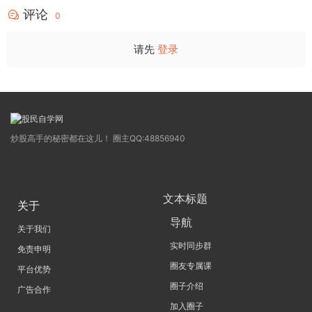
评论
0
请先
登录
炒股高手的秘密都在这儿！ 圈主QQ:48856940
文本标题
关于
导航
关于我们
实时同步群
免责申明
圈友专属课
平台优势
圈子介绍
广告合作
加入圈子