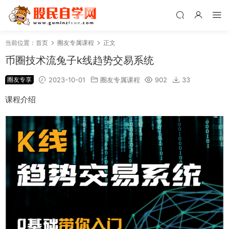
当前位置：
首页
圈友专属课程
正文
币圈技术流兔子k线趋势交易系统
圈友专享
2023-10-01
圈友专属课程
902
33
课程介绍