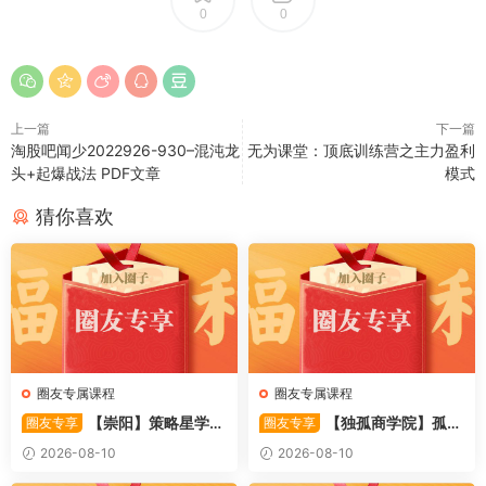
0
0
上一篇
下一篇
淘股吧闻少2022926-930–混沌龙
无为课堂：顶底训练营之主力盈利
头+起爆战法 PDF文章
模式
猜你喜欢
圈友专属课程
圈友专属课程
【崇阳】策略星学
【独孤商学院】孤独
圈友专享
圈友专享
院-崇阳-日内期权t+0战法 6视
商学院 孤独《股票T+0日内交
2026-08-10
2026-08-10
频
易实战课》共10集