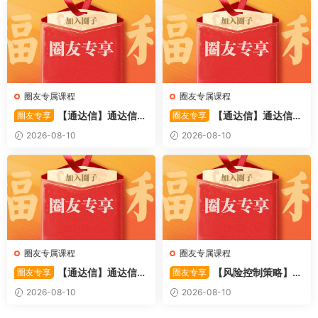
圈友专属课程
圈友专属课程
【通达信】通达信
【通达信】通达信
圈友专享
圈友专享
〖筹码动态底部〗副图指标 深
〖二板低吸起爆〗主副图/选股
2026-08-10
2026-08-10
度剖析主力与散户的筹码博弈
抓首板之后洗盘、二板反包的
情况 源码
强势牛股
圈友专属课程
圈友专属课程
【通达信】通达信
【风险控制策略】避
圈友专享
圈友专享
〖至尊吸筹〗副图指标 融合改
免大败局 风险控制策略(高彩)
2026-08-10
2026-08-10
良 KDJ 三线判断 + 主力吸筹量
1PDF文章
能 源码