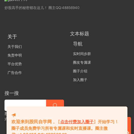
炒股高手的秘密都在这儿！ 圈主QQ:48856940
文本标题
关于
导航
关于我们
实时同步群
免责申明
圈友专属课
平台优势
圈子介绍
广告合作
加入圈子
搜一搜
股票 |直播| 外汇| 期货 |金融理财一站
式学习平台
欢迎来到股民自学网
，
【
点击付费加入圈子
】
开始学习！
圈子成员免费学习所有专属课和实时直播课。
圈主微