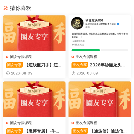
猜你喜欢
圈友专属课程
圈友专属课程
【短线镰刀手】短线
2026年秒懂龙头股
圈友专享
圈友专享
镰刀手《强者恒强战法模型》
001训练营内部课件资料
2026-08-09
2026-08-09
合集文章+指标
圈友专属课程
圈友专属课程
【袁博专属】-牛散
【通达信】通达信
圈友专享
圈友专享