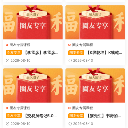
8视频
系统课 10视频
圈友专属课程
圈友专属课程
【李孟彦】李孟彦集
【K线乾坤】K线乾
圈友专享
圈友专享
合竞价全攻略 股市行者孙 —
坤–提前发现强势板块 1PDF文
2026-08-10
2026-08-10
竞价 2PDF文件
件
圈友专属课程
圈友专属课程
【交易员笔记5.0】
【猫先生】书房的猫
圈友专享
圈友专享
高级交易员核心知识笔记 交易
先生–如何做好超短线+复盘
2026-08-10
2026-08-10
员监管手册 共87页 1PDF文件
(实战技巧买点 战法 7PDF文件