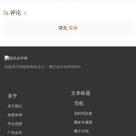
评论
0
请先
登录
炒股高手的秘密都在这儿！ 圈主QQ:48856940
文本标题
关于
导航
关于我们
实时同步群
免责申明
圈友专属课
平台优势
圈子介绍
广告合作