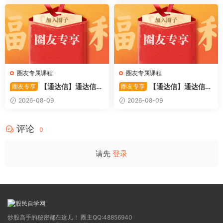
圈友专属课程
圈友专属课程
【通达信】通达信
【通达信】通达信
圈友专享
圈友专享
〖利多阳〗副图/选股 全均线
〖踏浪而行〗副图指标 用筹码
2026-08-09
2026-08-09
多头排列与超强阳线选股策略
和MACD捕捉市场的节奏 源码
源码
评论
0
请先
登录
炒股高手的秘密都在这儿！ 圈主QQ:48856940