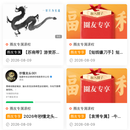
圈友专属课程
圈友专属课程
【苏南帮】游资苏南
【短线镰刀手】短线
圈友专属
圈友专享
帮资金情绪模式-强势股 视频
镰刀手《强者恒强战法模型》
2026-08-09
2026-08-09
44文件
合集文章+指标
圈友专属课程
圈友专属课程
2026年秒懂龙头股
【袁博专属】-牛散
圈友专享
圈友专享
001训练营内部课件资料
特训营专栏 （牛散专属 加息-
2026-08-09
2026-08-09
机遇-财富）共4视频