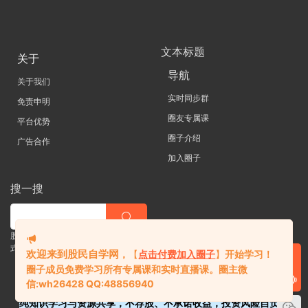
文本标题
关于
导航
关于我们
实时同步群
免责申明
圈友专属课
平台优势
圈子介绍
广告合作
加入圈子
搜一搜
股票 |直播| 外汇| 期货 |金融理财一站
式学习平台
欢迎来到股民自学网
，
【
点击付费加入圈子
】
开始学习！
圈子成员免费学习所有专属课和实时直播课。
圈主微
信:
wh26428 QQ:48856940
纯知识学习与资源共享，不荐股、不承诺收益，投资风险自负。