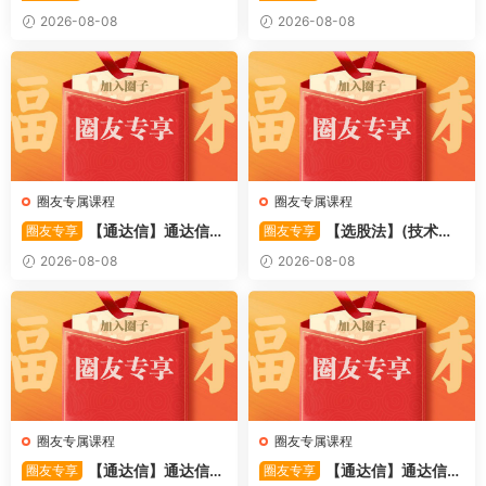
〖备战龙妖〗副图/选股 精准
〖重心突破〗主副图/选股 捕
2026-08-08
2026-08-08
捕捉龙头启动进场信号 源码
捉股价在特定形态下的反转与
启动信号 源码
圈友专属课程
圈友专属课程
【通达信】通达信
【选股法】(技术篇)
圈友专享
圈友专享
〖萧啸双通道〗主图指标 研判
强势个股选股法操作理念、策
2026-08-08
2026-08-08
股价运行通道、捕捉短线买卖
略与工具（上下）视频课程 共
时机 源码
2个视频
圈友专属课程
圈友专属课程
【通达信】通达信
【通达信】通达信
圈友专享
圈友专享