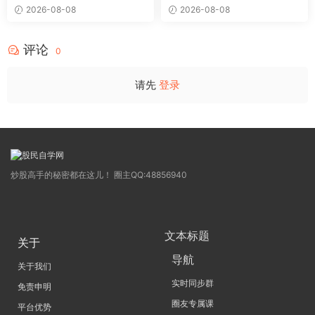
〖极致主力〗主副图/选股 放
〖超强MACD〗副图指标 斐波
2026-08-08
2026-08-08
量不算突破，站上压力才算！
那契+三重共振，捕捉买卖
源码
点，绝对很惊
评论
0
请先
登录
炒股高手的秘密都在这儿！ 圈主QQ:48856940
文本标题
关于
导航
关于我们
实时同步群
免责申明
圈友专属课
平台优势