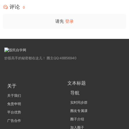
评论
0
请先
登录
炒股高手的秘密都在这儿！ 圈主QQ:48856940
文本标题
关于
导航
关于我们
实时同步群
免责申明
圈友专属课
平台优势
圈子介绍
广告合作
加入圈子